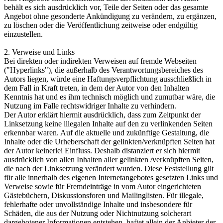
behält es sich ausdrücklich vor, Teile der Seiten oder das gesamte
Angebot ohne gesonderte Ankündigung zu verändern, zu ergänzen,
zu löschen oder die Veröffentlichung zeitweise oder endgültig
einzustellen.
2. Verweise und Links
Bei direkten oder indirekten Verweisen auf fremde Webseiten
("Hyperlinks"), die außerhalb des Verantwortungsbereiches des
Autors liegen, würde eine Haftungsverpflichtung ausschließlich in
dem Fall in Kraft treten, in dem der Autor von den Inhalten
Kenntnis hat und es ihm technisch möglich und zumutbar wäre, die
Nutzung im Falle rechtswidriger Inhalte zu verhindern.
Der Autor erklärt hiermit ausdrücklich, dass zum Zeitpunkt der
Linksetzung keine illegalen Inhalte auf den zu verlinkenden Seiten
erkennbar waren. Auf die aktuelle und zukünftige Gestaltung, die
Inhalte oder die Urheberschaft der gelinkten/verknüpften Seiten hat
der Autor keinerlei Einfluss. Deshalb distanziert er sich hiermit
ausdrücklich von allen Inhalten aller gelinkten /verknüpften Seiten,
die nach der Linksetzung verändert wurden. Diese Feststellung gilt
für alle innerhalb des eigenen Internetangebotes gesetzten Links und
Verweise sowie für Fremdeinträge in vom Autor eingerichteten
Gästebüchern, Diskussionsforen und Mailinglisten. Für illegale,
fehlerhafte oder unvollständige Inhalte und insbesondere für
Schäden, die aus der Nutzung oder Nichtnutzung solcherart
dargebotener Informationen entstehen, haftet allein der Anbieter der