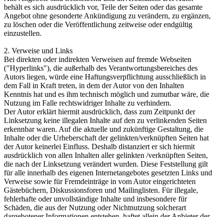
behält es sich ausdrücklich vor, Teile der Seiten oder das gesamte
Angebot ohne gesonderte Ankündigung zu verändern, zu ergänzen,
zu löschen oder die Veröffentlichung zeitweise oder endgültig
einzustellen.
2. Verweise und Links
Bei direkten oder indirekten Verweisen auf fremde Webseiten
("Hyperlinks"), die außerhalb des Verantwortungsbereiches des
Autors liegen, würde eine Haftungsverpflichtung ausschließlich in
dem Fall in Kraft treten, in dem der Autor von den Inhalten
Kenntnis hat und es ihm technisch möglich und zumutbar wäre, die
Nutzung im Falle rechtswidriger Inhalte zu verhindern.
Der Autor erklärt hiermit ausdrücklich, dass zum Zeitpunkt der
Linksetzung keine illegalen Inhalte auf den zu verlinkenden Seiten
erkennbar waren. Auf die aktuelle und zukünftige Gestaltung, die
Inhalte oder die Urheberschaft der gelinkten/verknüpften Seiten hat
der Autor keinerlei Einfluss. Deshalb distanziert er sich hiermit
ausdrücklich von allen Inhalten aller gelinkten /verknüpften Seiten,
die nach der Linksetzung verändert wurden. Diese Feststellung gilt
für alle innerhalb des eigenen Internetangebotes gesetzten Links und
Verweise sowie für Fremdeinträge in vom Autor eingerichteten
Gästebüchern, Diskussionsforen und Mailinglisten. Für illegale,
fehlerhafte oder unvollständige Inhalte und insbesondere für
Schäden, die aus der Nutzung oder Nichtnutzung solcherart
dargebotener Informationen entstehen, haftet allein der Anbieter der