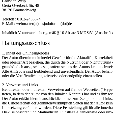
Christian Welp
Gerta-Overbeck Str. 48
38126 Braunschweig
Telefon : 0162-2435874
E-Mail : webmaster(at)dasjudoforum(dot)de
Inhaltlich Verantwortlicher gemäß § 10 Absatz 3 MDStV: (Anschrift 
Haftungsausschluss
1. Inhalt des Onlineangebotes
Der Autor übernimmt keinerlei Gewähr für die Aktualität, Korrektheit
oder ideeller Art beziehen, die durch die Nutzung oder Nichtnutzung
grundsätzlich ausgeschlossen, sofern seitens des Autors kein nachweis
Alle Angebote sind freibleibend und unverbindlich. Der Autor behält
oder die Veröffentlichung zeitweise oder endgültig einzustellen.
2. Verweise und Links
Bei direkten oder indirekten Verweisen auf fremde Webseiten ("Hyperl
treten, in dem der Autor von den Inhalten Kenntnis hat und es ihm te
Der Autor erklärt hiermit ausdrücklich, dass zum Zeitpunkt der Linkse
die Urheberschaft der gelinkten/verknüpften Seiten hat der Autor keiner
Linksetzung verändert wurden. Diese Feststellung gilt für alle inner
Diskussionsforen und Mailinglisten. Für illegale, fehlerhafte oder u