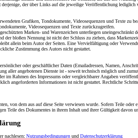
 derjenige, der über Links auf die jeweilige Veröffentlichung lediglich 
r verwendeten Grafiken, Tondokumente, Videosequenzen und Texte zu bea
 Tondokumente, Videosequenzen und Texte zurückzugreifen.
te geschützten Marken- und Warenzeichen unterliegen uneingeschränkt
nd der bloßen Nennung ist nicht der Schluss zu ziehen, dass Markenzeic
e bleibt allein beim Autor der Seiten. Eine Vervielfältigung oder Ver
ckliche Zustimmung des Autors nicht gestattet.
rsönlicher oder geschäftlicher Daten (Emailadressen, Namen, Anschrifte
lung aller angebotenen Dienste ist - soweit technisch möglich und zum
 der im Rahmen des Impressums oder vergleichbarer Angaben veröffent
lich angeforderten Informationen ist nicht gestattet. Rechtliche Schri
chten, von dem aus auf diese Seite verwiesen wurde. Sofern Teile oder 
rigen Teile des Dokumentes in ihrem Inhalt und ihrer Gültigkeit davon u
lärung
er nachlesen:
Nutzungsbedingungen
und
Datenschutzerklärung