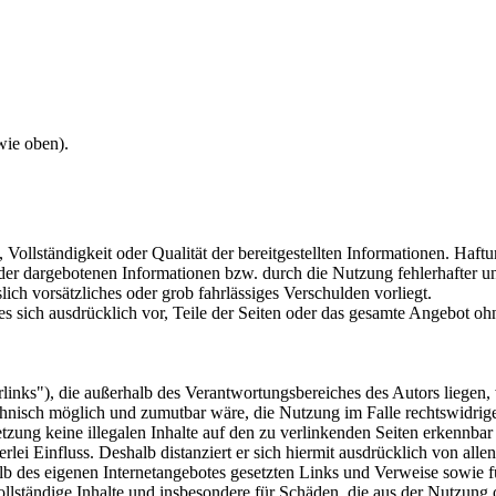
wie oben).
, Vollständigkeit oder Qualität der bereitgestellten Informationen. Haf
 der dargebotenen Informationen bzw. durch die Nutzung fehlerhafter u
lich vorsätzliches oder grob fahrlässiges Verschulden vorliegt.
 es sich ausdrücklich vor, Teile der Seiten oder das gesamte Angebot 
inks"), die außerhalb des Verantwortungsbereiches des Autors liegen, 
chnisch möglich und zumutbar wäre, die Nutzung im Falle rechtswidrige
tzung keine illegalen Inhalte auf den zu verlinkenden Seiten erkennbar
lei Einfluss. Deshalb distanziert er sich hiermit ausdrücklich von allen
halb des eigenen Internetangebotes gesetzten Links und Verweise sowie
nvollständige Inhalte und insbesondere für Schäden, die aus der Nutzung