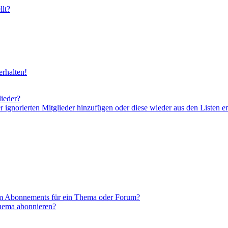
lt?
rhalten!
lieder?
er ignorierten Mitglieder hinzufügen oder diese wieder aus den Listen e
em Abonnements für ein Thema oder Forum?
Thema abonnieren?