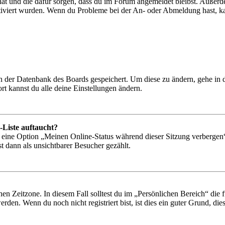
 hat und die dafür sorgen, dass du im Forum angemeldet bleibst. Außer
tiviert wurden. Wenn du Probleme bei der An- oder Abmeldung hast, ka
 in der Datenbank des Boards gespeichert. Um diese zu ändern, gehe in
t kannst du alle deine Einstellungen ändern.
-Liste auftaucht?
n eine Option „Meinen Online-Status während dieser Sitzung verbergen
t dann als unsichtbarer Besucher gezählt.
en Zeitzone. In diesem Fall solltest du im „Persönlichen Bereich“ die fü
den. Wenn du noch nicht registriert bist, ist dies ein guter Grund, dies 