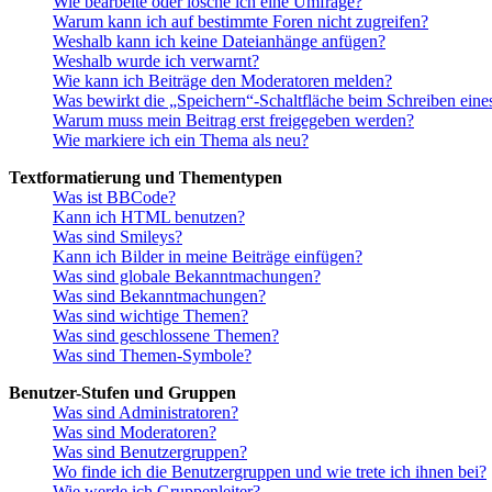
Wie bearbeite oder lösche ich eine Umfrage?
Warum kann ich auf bestimmte Foren nicht zugreifen?
Weshalb kann ich keine Dateianhänge anfügen?
Weshalb wurde ich verwarnt?
Wie kann ich Beiträge den Moderatoren melden?
Was bewirkt die „Speichern“-Schaltfläche beim Schreiben eine
Warum muss mein Beitrag erst freigegeben werden?
Wie markiere ich ein Thema als neu?
Textformatierung und Thementypen
Was ist BBCode?
Kann ich HTML benutzen?
Was sind Smileys?
Kann ich Bilder in meine Beiträge einfügen?
Was sind globale Bekanntmachungen?
Was sind Bekanntmachungen?
Was sind wichtige Themen?
Was sind geschlossene Themen?
Was sind Themen-Symbole?
Benutzer-Stufen und Gruppen
Was sind Administratoren?
Was sind Moderatoren?
Was sind Benutzergruppen?
Wo finde ich die Benutzergruppen und wie trete ich ihnen bei?
Wie werde ich Gruppenleiter?