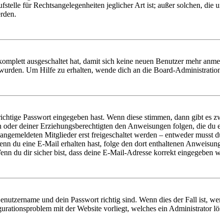
stelle für Rechtsangelegenheiten jeglicher Art ist; außer solchen, die
erden.
 komplett ausgeschaltet hat, damit sich keine neuen Benutzer mehr anm
 wurden. Um Hilfe zu erhalten, wende dich an die Board-Administratio
richtige Passwort eingegeben hast. Wenn diese stimmen, dann gibt es
ern oder deiner Erziehungsberechtigten den Anweisungen folgen, die du e
 angemeldeten Mitglieder erst freigeschaltet werden – entweder musst du
. Wenn du eine E-Mail erhalten hast, folge den dort enthaltenen Anweis
nn du dir sicher bist, dass deine E-Mail-Adresse korrekt eingegeben w
Benutzername und dein Passwort richtig sind. Wenn dies der Fall ist, w
igurationsproblem mit der Website vorliegt, welches ein Administrator l