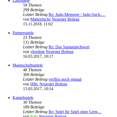
Laufspiele
59
Themen
299
Beiträge
Letzter Beitrag
Re: Judo-Memorie / Judo-Such-…
von
Mattenfuchs
Neuester Beitrag
15.11.2018, 11:02
Partnerspiele
23
Themen
131
Beiträge
Letzter Beitrag
Re: Das Samuraischwert
von
ykoelpin
Neuester Beitrag
16.03.2017, 10:17
Mannschaftsspiele
48
Themen
369
Beiträge
Letzter Beitrag
verflixt noch einmal
von
HBt.
Neuester Beitrag
15.03.2017, 10:14
Kampfspiele
30
Themen
189
Beiträge
Letzter Beitrag
Re: Spiel für Spiel ohne Gren…
von
Fritz
Neuester Beitrag