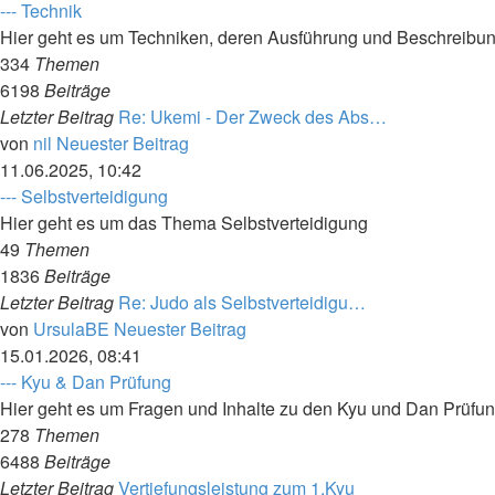
--- Technik
Hier geht es um Techniken, deren Ausführung und Beschreibu
334
Themen
6198
Beiträge
Letzter Beitrag
Re: Ukemi - Der Zweck des Abs…
von
nil
Neuester Beitrag
11.06.2025, 10:42
--- Selbstverteidigung
Hier geht es um das Thema Selbstverteidigung
49
Themen
1836
Beiträge
Letzter Beitrag
Re: Judo als Selbstverteidigu…
von
UrsulaBE
Neuester Beitrag
15.01.2026, 08:41
--- Kyu & Dan Prüfung
Hier geht es um Fragen und Inhalte zu den Kyu und Dan Prüfu
278
Themen
6488
Beiträge
Letzter Beitrag
Vertiefungsleistung zum 1.Kyu