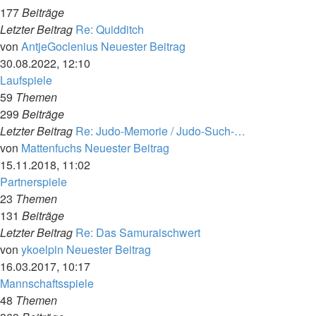
177
Beiträge
Letzter Beitrag
Re: Quidditch
von
AntjeGoclenius
Neuester Beitrag
30.08.2022, 12:10
Laufspiele
59
Themen
299
Beiträge
Letzter Beitrag
Re: Judo-Memorie / Judo-Such-…
von
Mattenfuchs
Neuester Beitrag
15.11.2018, 11:02
Partnerspiele
23
Themen
131
Beiträge
Letzter Beitrag
Re: Das Samuraischwert
von
ykoelpin
Neuester Beitrag
16.03.2017, 10:17
Mannschaftsspiele
48
Themen