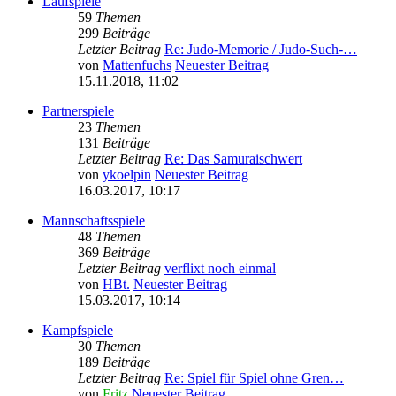
Laufspiele
59
Themen
299
Beiträge
Letzter Beitrag
Re: Judo-Memorie / Judo-Such-…
von
Mattenfuchs
Neuester Beitrag
15.11.2018, 11:02
Partnerspiele
23
Themen
131
Beiträge
Letzter Beitrag
Re: Das Samuraischwert
von
ykoelpin
Neuester Beitrag
16.03.2017, 10:17
Mannschaftsspiele
48
Themen
369
Beiträge
Letzter Beitrag
verflixt noch einmal
von
HBt.
Neuester Beitrag
15.03.2017, 10:14
Kampfspiele
30
Themen
189
Beiträge
Letzter Beitrag
Re: Spiel für Spiel ohne Gren…
von
Fritz
Neuester Beitrag