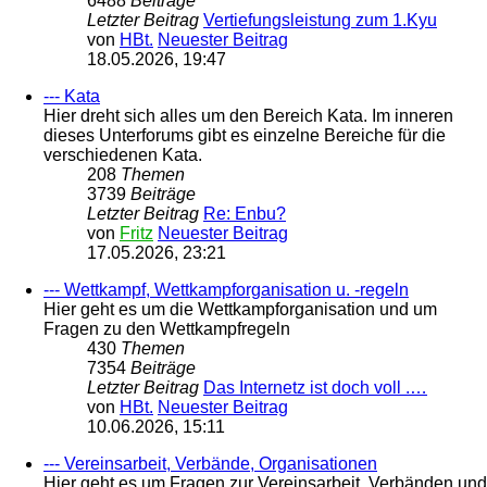
6488
Beiträge
Letzter Beitrag
Vertiefungsleistung zum 1.Kyu
von
HBt.
Neuester Beitrag
18.05.2026, 19:47
--- Kata
Hier dreht sich alles um den Bereich Kata. Im inneren
dieses Unterforums gibt es einzelne Bereiche für die
verschiedenen Kata.
208
Themen
3739
Beiträge
Letzter Beitrag
Re: Enbu?
von
Fritz
Neuester Beitrag
17.05.2026, 23:21
--- Wettkampf, Wettkampforganisation u. -regeln
Hier geht es um die Wettkampforganisation und um
Fragen zu den Wettkampfregeln
430
Themen
7354
Beiträge
Letzter Beitrag
Das Internetz ist doch voll .…
von
HBt.
Neuester Beitrag
10.06.2026, 15:11
--- Vereinsarbeit, Verbände, Organisationen
Hier geht es um Fragen zur Vereinsarbeit, Verbänden und