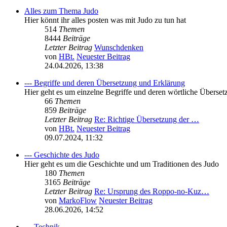
Alles zum Thema Judo
Hier könnt ihr alles posten was mit Judo zu tun hat
514
Themen
8444
Beiträge
Letzter Beitrag
Wunschdenken
von
HBt.
Neuester Beitrag
24.04.2026, 13:38
--- Begriffe und deren Übersetzung und Erklärung
Hier geht es um einzelne Begriffe und deren wörtliche Übers
66
Themen
859
Beiträge
Letzter Beitrag
Re: Richtige Übersetzung der …
von
HBt.
Neuester Beitrag
09.07.2024, 11:32
--- Geschichte des Judo
Hier geht es um die Geschichte und um Traditionen des Judo
180
Themen
3165
Beiträge
Letzter Beitrag
Re: Ursprung des Roppo-no-Kuz…
von
MarkoFlow
Neuester Beitrag
28.06.2026, 14:52
--- Technik