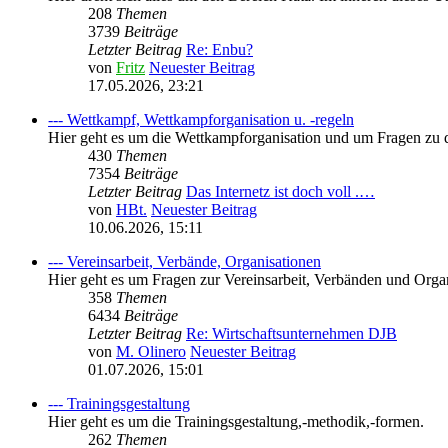
208
Themen
3739
Beiträge
Letzter Beitrag
Re: Enbu?
von
Fritz
Neuester Beitrag
17.05.2026, 23:21
--- Wettkampf, Wettkampforganisation u. -regeln
Hier geht es um die Wettkampforganisation und um Fragen zu
430
Themen
7354
Beiträge
Letzter Beitrag
Das Internetz ist doch voll .…
von
HBt.
Neuester Beitrag
10.06.2026, 15:11
--- Vereinsarbeit, Verbände, Organisationen
Hier geht es um Fragen zur Vereinsarbeit, Verbänden und Orga
358
Themen
6434
Beiträge
Letzter Beitrag
Re: Wirtschaftsunternehmen DJB
von
M. Olinero
Neuester Beitrag
01.07.2026, 15:01
--- Trainingsgestaltung
Hier geht es um die Trainingsgestaltung,-methodik,-formen.
262
Themen