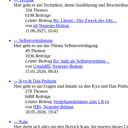
Hier geht es um Techniken, deren Ausführung und Beschreibu
334
Themen
6198
Beiträge
Letzter Beitrag
Re: Ukemi - Der Zweck des Abs…
von
nil
Neuester Beitrag
11.06.2025, 10:42
--- Selbstverteidigung
Hier geht es um das Thema Selbstverteidigung
49
Themen
1836
Beiträge
Letzter Beitrag
Re: Judo als Selbstverteidigu…
von
UrsulaBE
Neuester Beitrag
15.01.2026, 08:41
--- Kyu & Dan Prüfung
Hier geht es um Fragen und Inhalte zu den Kyu und Dan Prüf
278
Themen
6488
Beiträge
Letzter Beitrag
Vertiefungsleistung zum 1.Kyu
von
HBt.
Neuester Beitrag
18.05.2026, 19:47
--- Kata
Hier dreht sich alles um den Bereich Kata. Im inneren dieses U