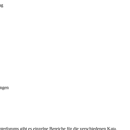
ng
ungen
nterforums gibt es einzelne Bereiche für die verschiedenen Kata.