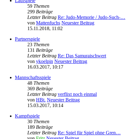
Laufspiele
59
Themen
299
Beiträge
Letzter Beitrag
Re: Judo-Memorie / Judo-Such-…
von
Mattenfuchs
Neuester Beitrag
15.11.2018, 11:02
Partnerspiele
23
Themen
131
Beiträge
Letzter Beitrag
Re: Das Samuraischwert
von
ykoelpin
Neuester Beitrag
16.03.2017, 10:17
Mannschaftsspiele
48
Themen
369
Beiträge
Letzter Beitrag
verflixt noch einmal
von
HBt.
Neuester Beitrag
15.03.2017, 10:14
Kampfspiele
30
Themen
189
Beiträge
Letzter Beitrag
Re: Spiel für Spiel ohne Gren…
von
Fritz
Neuester Beitrag