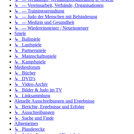
↳ --- Vereinsarbeit, Verbände, Organisationen
↳ --- Trainingsgestaltung
↳ --- Judo der Menschen mit Behinderung
↳ --- Medizin und Gesundheit
↳ --- Wiedereinsteiger / Neueinsteiger
Spiele
↳ Ballspiele
↳ Laufspiele
↳ Partnerspiele
↳ Mannschaftsspiele
↳ Kampfspiele
Medienforum
↳ Bücher
↳ DVD's
↳ Video-Archiv
↳ Bilder & Judo im TV
↳ Linksammlung
Aktuelle Ausschreibungen und Ergebnisse
↳ Berichte, Ergebnisse und Erfolge
↳ Ausschreibungen
↳ Suche und Finde
Allgemeines
↳ Plauderecke