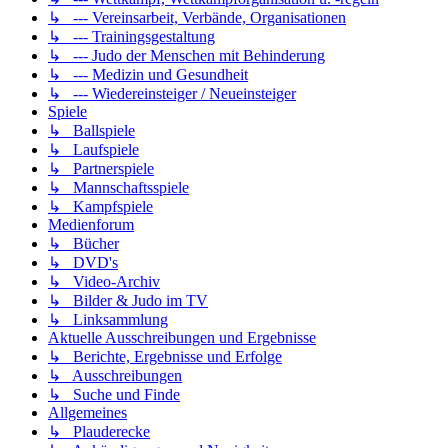
↳ --- Vereinsarbeit, Verbände, Organisationen
↳ --- Trainingsgestaltung
↳ --- Judo der Menschen mit Behinderung
↳ --- Medizin und Gesundheit
↳ --- Wiedereinsteiger / Neueinsteiger
Spiele
↳ Ballspiele
↳ Laufspiele
↳ Partnerspiele
↳ Mannschaftsspiele
↳ Kampfspiele
Medienforum
↳ Bücher
↳ DVD's
↳ Video-Archiv
↳ Bilder & Judo im TV
↳ Linksammlung
Aktuelle Ausschreibungen und Ergebnisse
↳ Berichte, Ergebnisse und Erfolge
↳ Ausschreibungen
↳ Suche und Finde
Allgemeines
↳ Plauderecke