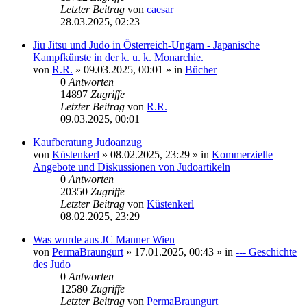
Letzter Beitrag
von
caesar
28.03.2025, 02:23
Jiu Jitsu und Judo in Österreich-Ungarn - Japanische
Kampfkünste in der k. u. k. Monarchie.
von
R.R.
»
09.03.2025, 00:01
» in
Bücher
0
Antworten
14897
Zugriffe
Letzter Beitrag
von
R.R.
09.03.2025, 00:01
Kaufberatung Judoanzug
von
Küstenkerl
»
08.02.2025, 23:29
» in
Kommerzielle
Angebote und Diskussionen von Judoartikeln
0
Antworten
20350
Zugriffe
Letzter Beitrag
von
Küstenkerl
08.02.2025, 23:29
Was wurde aus JC Manner Wien
von
PermaBraungurt
»
17.01.2025, 00:43
» in
--- Geschichte
des Judo
0
Antworten
12580
Zugriffe
Letzter Beitrag
von
PermaBraungurt