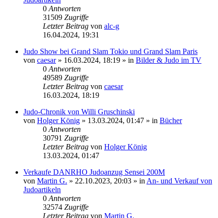
0
Antworten
31509
Zugriffe
Letzter Beitrag
von
alc-g
16.04.2024, 19:31
Judo Show bei Grand Slam Tokio und Grand Slam Paris
von
caesar
»
16.03.2024, 18:19
» in
Bilder & Judo im TV
0
Antworten
49589
Zugriffe
Letzter Beitrag
von
caesar
16.03.2024, 18:19
Judo-Chronik von Willi Gruschinski
von
Holger König
»
13.03.2024, 01:47
» in
Bücher
0
Antworten
30791
Zugriffe
Letzter Beitrag
von
Holger König
13.03.2024, 01:47
Verkaufe DANRHO Judoanzug Sensei 200M
von
Martin G.
»
22.10.2023, 20:03
» in
An- und Verkauf von
Judoartikeln
0
Antworten
32574
Zugriffe
Letzter Beitrag
von
Martin G.