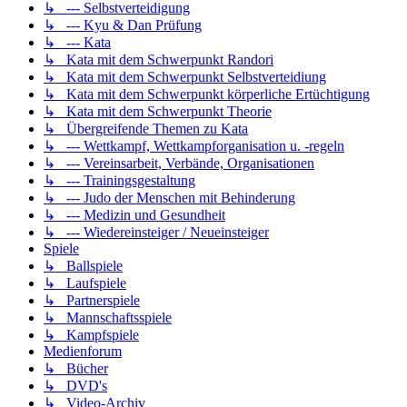
↳ --- Selbstverteidigung
↳ --- Kyu & Dan Prüfung
↳ --- Kata
↳ Kata mit dem Schwerpunkt Randori
↳ Kata mit dem Schwerpunkt Selbstverteidiung
↳ Kata mit dem Schwerpunkt körperliche Ertüchtigung
↳ Kata mit dem Schwerpunkt Theorie
↳ Übergreifende Themen zu Kata
↳ --- Wettkampf, Wettkampforganisation u. -regeln
↳ --- Vereinsarbeit, Verbände, Organisationen
↳ --- Trainingsgestaltung
↳ --- Judo der Menschen mit Behinderung
↳ --- Medizin und Gesundheit
↳ --- Wiedereinsteiger / Neueinsteiger
Spiele
↳ Ballspiele
↳ Laufspiele
↳ Partnerspiele
↳ Mannschaftsspiele
↳ Kampfspiele
Medienforum
↳ Bücher
↳ DVD's
↳ Video-Archiv