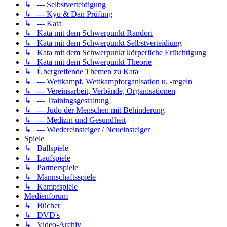
↳ --- Selbstverteidigung
↳ --- Kyu & Dan Prüfung
↳ --- Kata
↳ Kata mit dem Schwerpunkt Randori
↳ Kata mit dem Schwerpunkt Selbstverteidiung
↳ Kata mit dem Schwerpunkt körperliche Ertüchtigung
↳ Kata mit dem Schwerpunkt Theorie
↳ Übergreifende Themen zu Kata
↳ --- Wettkampf, Wettkampforganisation u. -regeln
↳ --- Vereinsarbeit, Verbände, Organisationen
↳ --- Trainingsgestaltung
↳ --- Judo der Menschen mit Behinderung
↳ --- Medizin und Gesundheit
↳ --- Wiedereinsteiger / Neueinsteiger
Spiele
↳ Ballspiele
↳ Laufspiele
↳ Partnerspiele
↳ Mannschaftsspiele
↳ Kampfspiele
Medienforum
↳ Bücher
↳ DVD's
↳ Video-Archiv