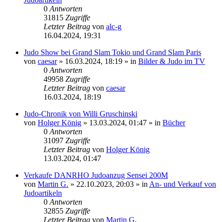
0
Antworten
31815
Zugriffe
Letzter Beitrag
von
alc-g
16.04.2024, 19:31
Judo Show bei Grand Slam Tokio und Grand Slam Paris
von
caesar
»
16.03.2024, 18:19
» in
Bilder & Judo im TV
0
Antworten
49958
Zugriffe
Letzter Beitrag
von
caesar
16.03.2024, 18:19
Judo-Chronik von Willi Gruschinski
von
Holger König
»
13.03.2024, 01:47
» in
Bücher
0
Antworten
31097
Zugriffe
Letzter Beitrag
von
Holger König
13.03.2024, 01:47
Verkaufe DANRHO Judoanzug Sensei 200M
von
Martin G.
»
22.10.2023, 20:03
» in
An- und Verkauf von
Judoartikeln
0
Antworten
32855
Zugriffe
Letzter Beitrag
von
Martin G.