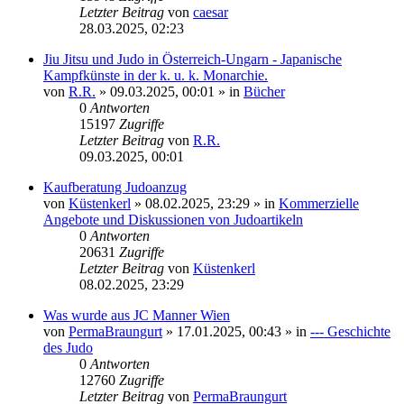
Letzter Beitrag
von
caesar
28.03.2025, 02:23
Jiu Jitsu und Judo in Österreich-Ungarn - Japanische
Kampfkünste in der k. u. k. Monarchie.
von
R.R.
»
09.03.2025, 00:01
» in
Bücher
0
Antworten
15197
Zugriffe
Letzter Beitrag
von
R.R.
09.03.2025, 00:01
Kaufberatung Judoanzug
von
Küstenkerl
»
08.02.2025, 23:29
» in
Kommerzielle
Angebote und Diskussionen von Judoartikeln
0
Antworten
20631
Zugriffe
Letzter Beitrag
von
Küstenkerl
08.02.2025, 23:29
Was wurde aus JC Manner Wien
von
PermaBraungurt
»
17.01.2025, 00:43
» in
--- Geschichte
des Judo
0
Antworten
12760
Zugriffe
Letzter Beitrag
von
PermaBraungurt