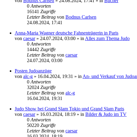
von
Bodnus Carlsen
»
24.08.2024, 17:41
» in
Bücher
0
Antworten
16141
Zugriffe
Letzter Beitrag
von
Bodnus Carlsen
24.08.2024, 17:41
Anna-Maria Wagner deutsche Fahnenträgerin in Paris
von
caesar
»
24.07.2024, 03:00
» in
Alles zum Thema Judo
0
Antworten
14442
Zugriffe
Letzter Beitrag
von
caesar
24.07.2024, 03:00
Posten Judoanzüge
von
alc-g
»
16.04.2024, 19:31
» in
An- und Verkauf von Judoar
0
Antworten
32024
Zugriffe
Letzter Beitrag
von
alc-g
16.04.2024, 19:31
Judo Show bei Grand Slam Tokio und Grand Slam Paris
von
caesar
»
16.03.2024, 18:19
» in
Bilder & Judo im TV
0
Antworten
50220
Zugriffe
Letzter Beitrag
von
caesar
16.03.2024, 18:19