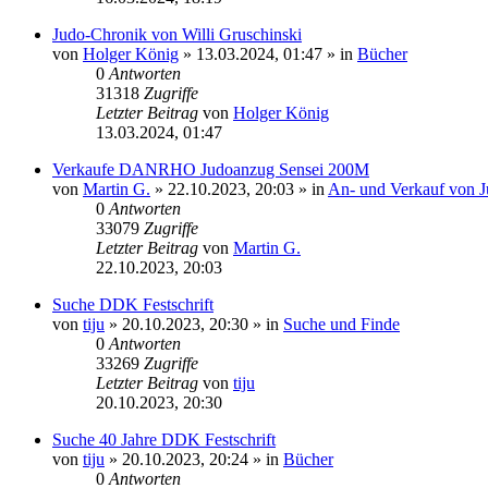
Judo-Chronik von Willi Gruschinski
von
Holger König
»
13.03.2024, 01:47
» in
Bücher
0
Antworten
31318
Zugriffe
Letzter Beitrag
von
Holger König
13.03.2024, 01:47
Verkaufe DANRHO Judoanzug Sensei 200M
von
Martin G.
»
22.10.2023, 20:03
» in
An- und Verkauf von J
0
Antworten
33079
Zugriffe
Letzter Beitrag
von
Martin G.
22.10.2023, 20:03
Suche DDK Festschrift
von
tiju
»
20.10.2023, 20:30
» in
Suche und Finde
0
Antworten
33269
Zugriffe
Letzter Beitrag
von
tiju
20.10.2023, 20:30
Suche 40 Jahre DDK Festschrift
von
tiju
»
20.10.2023, 20:24
» in
Bücher
0
Antworten