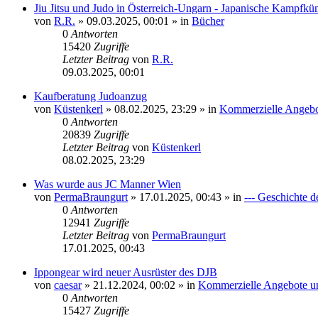
Jiu Jitsu und Judo in Österreich-Ungarn - Japanische Kampfküns
von
R.R.
»
09.03.2025, 00:01
» in
Bücher
0
Antworten
15420
Zugriffe
Letzter Beitrag
von
R.R.
09.03.2025, 00:01
Kaufberatung Judoanzug
von
Küstenkerl
»
08.02.2025, 23:29
» in
Kommerzielle Angebot
0
Antworten
20839
Zugriffe
Letzter Beitrag
von
Küstenkerl
08.02.2025, 23:29
Was wurde aus JC Manner Wien
von
PermaBraungurt
»
17.01.2025, 00:43
» in
--- Geschichte d
0
Antworten
12941
Zugriffe
Letzter Beitrag
von
PermaBraungurt
17.01.2025, 00:43
Ippongear wird neuer Ausrüster des DJB
von
caesar
»
21.12.2024, 00:02
» in
Kommerzielle Angebote un
0
Antworten
15427
Zugriffe