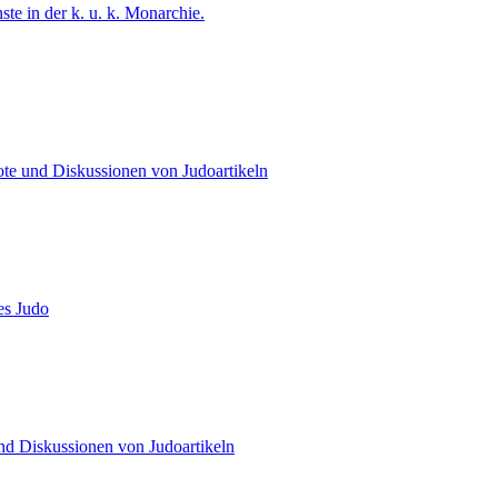
te in der k. u. k. Monarchie.
e und Diskussionen von Judoartikeln
es Judo
d Diskussionen von Judoartikeln