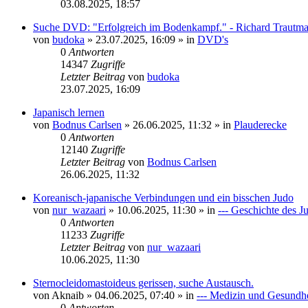
03.08.2025, 18:57
Suche DVD: "Erfolgreich im Bodenkampf." - Richard Trautm
von
budoka
»
23.07.2025, 16:09
» in
DVD's
0
Antworten
14347
Zugriffe
Letzter Beitrag
von
budoka
23.07.2025, 16:09
Japanisch lernen
von
Bodnus Carlsen
»
26.06.2025, 11:32
» in
Plauderecke
0
Antworten
12140
Zugriffe
Letzter Beitrag
von
Bodnus Carlsen
26.06.2025, 11:32
Koreanisch-japanische Verbindungen und ein bisschen Judo
von
nur_wazaari
»
10.06.2025, 11:30
» in
--- Geschichte des J
0
Antworten
11233
Zugriffe
Letzter Beitrag
von
nur_wazaari
10.06.2025, 11:30
Sternocleidomastoideus gerissen, suche Austausch.
von
Aknaib
»
04.06.2025, 07:40
» in
--- Medizin und Gesundhe
0
Antworten