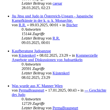
Letzter Beitrag
von
caesar
28.03.2025, 02:23
Jiu Jitsu und Judo in Österreich-Ungarn - Japanische
Kampfkünste in der k. u. k. Monarchie.
von
R.R.
»
09.03.2025, 00:01
» in
Bücher
0
Antworten
15144
Zugriffe
Letzter Beitrag
von
R.R.
09.03.2025, 00:01
Kaufberatung Judoanzug
von
Küstenkerl
»
08.02.2025, 23:29
» in
Kommerzielle
Angebote und Diskussionen von Judoartikeln
0
Antworten
20591
Zugriffe
Letzter Beitrag
von
Küstenkerl
08.02.2025, 23:29
Was wurde aus JC Manner Wien
von
PermaBraungurt
»
17.01.2025, 00:43
» in
--- Geschichte
des Judo
0
Antworten
12729
Zugriffe
Letzter Beitrag
von
PermaBraungurt