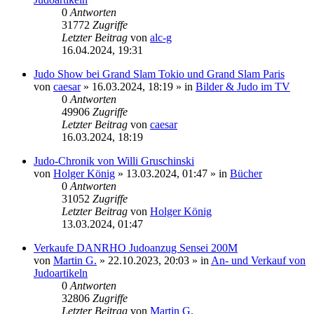
0
Antworten
31772
Zugriffe
Letzter Beitrag
von
alc-g
16.04.2024, 19:31
Judo Show bei Grand Slam Tokio und Grand Slam Paris
von
caesar
»
16.03.2024, 18:19
» in
Bilder & Judo im TV
0
Antworten
49906
Zugriffe
Letzter Beitrag
von
caesar
16.03.2024, 18:19
Judo-Chronik von Willi Gruschinski
von
Holger König
»
13.03.2024, 01:47
» in
Bücher
0
Antworten
31052
Zugriffe
Letzter Beitrag
von
Holger König
13.03.2024, 01:47
Verkaufe DANRHO Judoanzug Sensei 200M
von
Martin G.
»
22.10.2023, 20:03
» in
An- und Verkauf von
Judoartikeln
0
Antworten
32806
Zugriffe
Letzter Beitrag
von
Martin G.