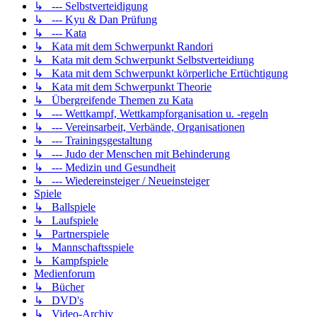
↳ --- Selbstverteidigung
↳ --- Kyu & Dan Prüfung
↳ --- Kata
↳ Kata mit dem Schwerpunkt Randori
↳ Kata mit dem Schwerpunkt Selbstverteidiung
↳ Kata mit dem Schwerpunkt körperliche Ertüchtigung
↳ Kata mit dem Schwerpunkt Theorie
↳ Übergreifende Themen zu Kata
↳ --- Wettkampf, Wettkampforganisation u. -regeln
↳ --- Vereinsarbeit, Verbände, Organisationen
↳ --- Trainingsgestaltung
↳ --- Judo der Menschen mit Behinderung
↳ --- Medizin und Gesundheit
↳ --- Wiedereinsteiger / Neueinsteiger
Spiele
↳ Ballspiele
↳ Laufspiele
↳ Partnerspiele
↳ Mannschaftsspiele
↳ Kampfspiele
Medienforum
↳ Bücher
↳ DVD's
↳ Video-Archiv