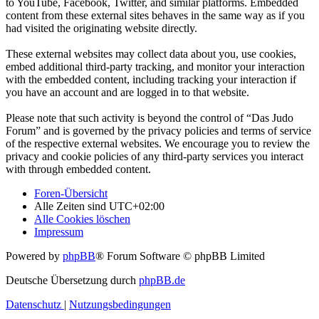
to YouTube, Facebook, Twitter, and similar platforms. Embedded
content from these external sites behaves in the same way as if you
had visited the originating website directly.
These external websites may collect data about you, use cookies,
embed additional third-party tracking, and monitor your interaction
with the embedded content, including tracking your interaction if
you have an account and are logged in to that website.
Please note that such activity is beyond the control of “Das Judo
Forum” and is governed by the privacy policies and terms of service
of the respective external websites. We encourage you to review the
privacy and cookie policies of any third-party services you interact
with through embedded content.
Foren-Übersicht
Alle Zeiten sind
UTC+02:00
Alle Cookies löschen
Impressum
Powered by
phpBB
® Forum Software © phpBB Limited
Deutsche Übersetzung durch
phpBB.de
Datenschutz
|
Nutzungsbedingungen