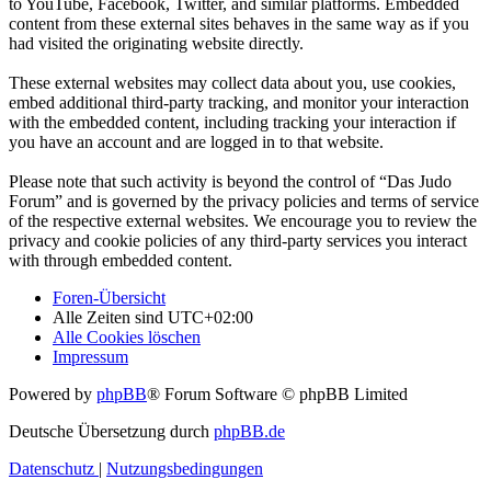
to YouTube, Facebook, Twitter, and similar platforms. Embedded
content from these external sites behaves in the same way as if you
had visited the originating website directly.
These external websites may collect data about you, use cookies,
embed additional third-party tracking, and monitor your interaction
with the embedded content, including tracking your interaction if
you have an account and are logged in to that website.
Please note that such activity is beyond the control of “Das Judo
Forum” and is governed by the privacy policies and terms of service
of the respective external websites. We encourage you to review the
privacy and cookie policies of any third-party services you interact
with through embedded content.
Foren-Übersicht
Alle Zeiten sind
UTC+02:00
Alle Cookies löschen
Impressum
Powered by
phpBB
® Forum Software © phpBB Limited
Deutsche Übersetzung durch
phpBB.de
Datenschutz
|
Nutzungsbedingungen