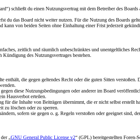
d“) schließt du einen Nutzungsvertrag mit dem Betreiber des Boards a
fst du das Board nicht weiter nutzen. Für die Nutzung des Boards gelten
 kann von beiden Seiten ohne Einhaltung einer Frist jederzeit gekünd
 einfaches, zeitlich und räumlich unbeschränktes und unentgeltliches R
ch Kündigung des Nutzungsvertrages bestehen.
alte enthält, die gegen geltendes Recht oder die guten Sitten verstoßen. 
rwenden.
n gegen diese Nutzungsbedingungen oder anderer im Board veröffentli
in Hausverbot erteilen.
für die Inhalte von Beiträgen übernimmt, die er nicht selbst erstellt 
it zu löschen oder zu sperren.
uändern, sofern sie gegen o. g. Regeln verstoßen oder geeignet sind, 
 der „
GNU General Public License v2
“ (GPL) bereitgestellten Foren