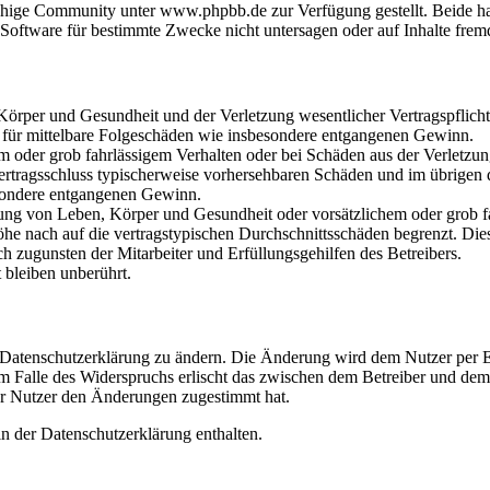
hige Community unter www.phpbb.de zur Verfügung gestellt. Beide hab
oftware für bestimmte Zwecke nicht untersagen oder auf Inhalte frem
rper und Gesundheit und der Verletzung wesentlicher Vertragspflichten
ch für mittelbare Folgeschäden wie insbesondere entgangenen Gewinn.
em oder grob fahrlässigem Verhalten oder bei Schäden aus der Verletz
i Vertragsschluss typischerweise vorhersehbaren Schäden und im übrigen
besondere entgangenen Gewinn.
ng von Leben, Körper und Gesundheit oder vorsätzlichem oder grob fah
e nach auf die vertragstypischen Durchschnittsschäden begrenzt. Dies
h zugunsten der Mitarbeiter und Erfüllungsgehilfen des Betreibers.
bleiben unberührt.
e Datenschutzerklärung zu ändern. Die Änderung wird dem Nutzer per E-
m Falle des Widerspruchs erlischt das zwischen dem Betreiber und dem 
er Nutzer den Änderungen zugestimmt hat.
n der Datenschutzerklärung enthalten.