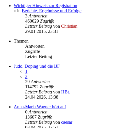
Wichtiger Hinweis zur Registration
» in
Berichte, Ergebnisse und Erfolge
3
Antworten
460029
Zugriffe
Letzter Beitrag
von
Christian
29.01.2015, 23:31
Themen
Antworten
Zugriffe
Letzter Beitrag
Judo, Doping und die IJF
1
2
29
Antworten
114792
Zugriffe
Letzter Beitrag
von
HBt.
24.04.2026, 13:38
Anna-Maria Wagner hört auf
0
Antworten
13607
Zugriffe
Letzter Beitrag
von
caesar
03.04.2025, 22:51