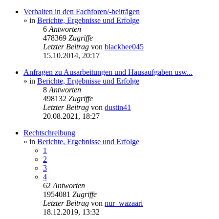
Verhalten in den Fachforen/-beiträgen
» in
Berichte, Ergebnisse und Erfolge
6
Antworten
478369
Zugriffe
Letzter Beitrag
von
blackbee045
15.10.2014, 20:17
Anfragen zu Ausarbeitungen und Hausaufgaben usw...
» in
Berichte, Ergebnisse und Erfolge
8
Antworten
498132
Zugriffe
Letzter Beitrag
von
dustin41
20.08.2021, 18:27
Rechtschreibung
» in
Berichte, Ergebnisse und Erfolge
1
2
3
4
62
Antworten
1954081
Zugriffe
Letzter Beitrag
von
nur_wazaari
18.12.2019, 13:32