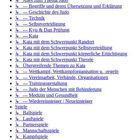
↳ Alles zum Thema Judo
↳ --- Begriffe und deren Übersetzung und Erklärung
↳ --- Geschichte des Judo
↳ --- Technik
↳ --- Selbstverteidigung
↳ --- Kyu & Dan Prüfung
↳ --- Kata
↳ Kata mit dem Schwerpunkt Randori
↳ Kata mit dem Schwerpunkt Selbstverteidiung
↳ Kata mit dem Schwerpunkt körperliche Ertüchtigung
↳ Kata mit dem Schwerpunkt Theorie
↳ Übergreifende Themen zu Kata
↳ --- Wettkampf, Wettkampforganisation u. -regeln
↳ --- Vereinsarbeit, Verbände, Organisationen
↳ --- Trainingsgestaltung
↳ --- Judo der Menschen mit Behinderung
↳ --- Medizin und Gesundheit
↳ --- Wiedereinsteiger / Neueinsteiger
Spiele
↳ Ballspiele
↳ Laufspiele
↳ Partnerspiele
↳ Mannschaftsspiele
↳ Kampfspiele