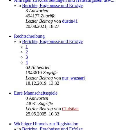
Anfragen zu Ausarbeitungen und Hausaufgaben usw...
» in
Berichte, Ergebnisse und Erfolge
8
Antworten
494177
Zugriffe
Letzter Beitrag
von
dustin41
20.08.2021, 18:27
Rechtschreibung
» in
Berichte, Ergebnisse und Erfolge
1
2
3
4
62
Antworten
1943619
Zugriffe
Letzter Beitrag
von
nur_wazaari
18.12.2019, 13:32
Eure Mannschaftsspiele
0
Antworten
23031
Zugriffe
Letzter Beitrag
von
Christian
25.05.2005, 10:33
Wichtiger Hinweis zur Registration
» in
Berichte, Ergebnisse und Erfolge