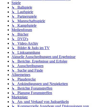
Spiele
↳ Ballspiele
↳ Laufspiele
↳ Partnerspiele
↳ Mannschaftsspiele
↳ Kampfspiele
Medienforum
↳ Bücher
↳ DVD's
↳ Video-Archiv
↳ Bilder & Judo im TV
↳ Linksammlung
Aktuelle Ausschreibungen und Ergebnisse
↳ Berichte, Ergebnisse und Erfolge
↳ Ausschreibungen
↳ Suche und Finde
Allgemeines
↳ Plauderecke
↳ Ankündigungen und Neuigkeiten
↳ Berichte Forumstreffen
↳ Planung Forumstreffen
Marktplatz
↳ An- und Verkauf von Judoartikeln
↳ Kommerzielle Angebote und Diskussionen von