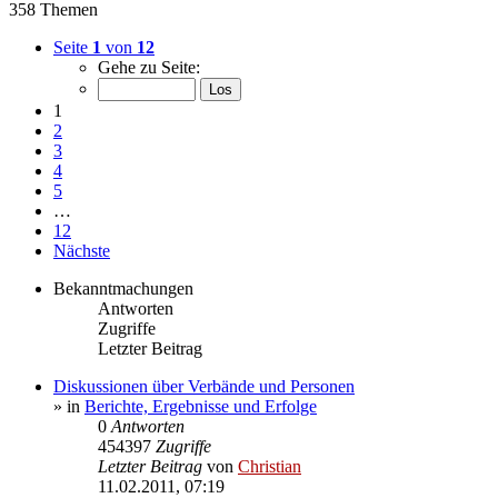
358 Themen
Seite
1
von
12
Gehe zu Seite:
1
2
3
4
5
…
12
Nächste
Bekanntmachungen
Antworten
Zugriffe
Letzter Beitrag
Diskussionen über Verbände und Personen
» in
Berichte, Ergebnisse und Erfolge
0
Antworten
454397
Zugriffe
Letzter Beitrag
von
Christian
11.02.2011, 07:19