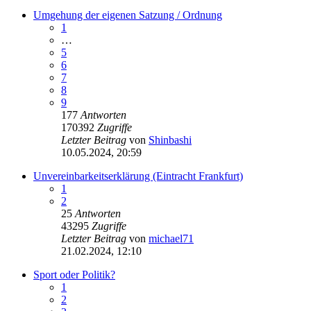
Umgehung der eigenen Satzung / Ordnung
1
…
5
6
7
8
9
177
Antworten
170392
Zugriffe
Letzter Beitrag
von
Shinbashi
10.05.2024, 20:59
Unvereinbarkeitserklärung (Eintracht Frankfurt)
1
2
25
Antworten
43295
Zugriffe
Letzter Beitrag
von
michael71
21.02.2024, 12:10
Sport oder Politik?
1
2