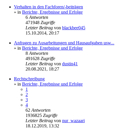
Verhalten in den Fachforen/-beiträgen
» in
Berichte, Ergebnisse und Erfolge
6
Antworten
471948
Zugriffe
Letzter Beitrag
von
blackbee045
15.10.2014, 20:17
Anfragen zu Ausarbeitungen und Hausaufgaben usw...
» in
Berichte, Ergebnisse und Erfolge
8
Antworten
491628
Zugriffe
Letzter Beitrag
von
dustin41
20.08.2021, 18:27
Rechtschreibung
» in
Berichte, Ergebnisse und Erfolge
1
2
3
4
62
Antworten
1936825
Zugriffe
Letzter Beitrag
von
nur_wazaari
18.12.2019, 13:32