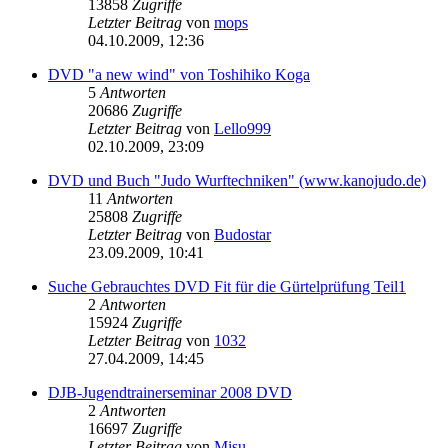
13858
Zugriffe
Letzter Beitrag
von
mops
04.10.2009, 12:36
DVD "a new wind" von Toshihiko Koga
5
Antworten
20686
Zugriffe
Letzter Beitrag
von
Lello999
02.10.2009, 23:09
DVD und Buch "Judo Wurftechniken" (www.kanojudo.de)
11
Antworten
25808
Zugriffe
Letzter Beitrag
von
Budostar
23.09.2009, 10:41
Suche Gebrauchtes DVD Fit für die Gürtelprüfung Teil1
2
Antworten
15924
Zugriffe
Letzter Beitrag
von
1032
27.04.2009, 14:45
DJB-Jugendtrainerseminar 2008 DVD
2
Antworten
16697
Zugriffe
Letzter Beitrag
von
Misu