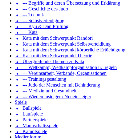
↳ --- Begriffe und deren Übersetzung und Erklärung
↳ --- Geschichte des Judo
↳ --- Technik
↳ --- Selbstverteidigung
↳ --- Kyu & Dan Prüfung
↳ --- Kata
↳ Kata mit dem Schwerpunkt Randori
↳ Kata mit dem Schwerpunkt Selbstverteidiung
↳ Kata mit dem Schwerpunkt körperliche Ertüchtigung
↳ Kata mit dem Schwerpunkt Theorie
↳ Übergreifende Themen zu Kata
↳ --- Wettkampf, Wettkampforganisation u. -regeln
↳ --- Vereinsarbeit, Verbände, Organisationen
↳ --- Trainingsgestaltung
↳ --- Judo der Menschen mit Behinderung
↳ --- Medizin und Gesundheit
↳ --- Wiedereinsteiger / Neueinsteiger
Spiele
↳ Ballspiele
↳ Laufspiele
↳ Partnerspiele
↳ Mannschaftsspiele
↳ Kampfspiele
Medienforum