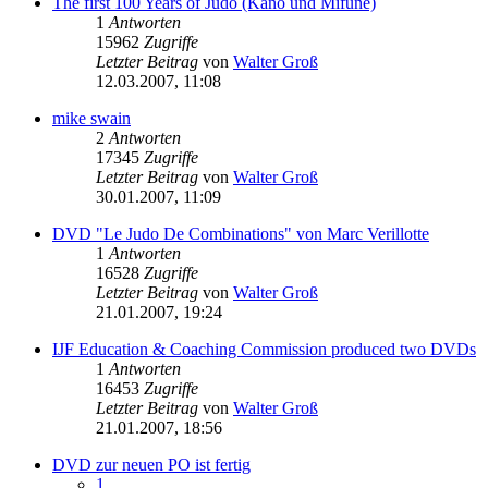
The first 100 Years of Judo (Kano und Mifune)
1
Antworten
15962
Zugriffe
Letzter Beitrag
von
Walter Groß
12.03.2007, 11:08
mike swain
2
Antworten
17345
Zugriffe
Letzter Beitrag
von
Walter Groß
30.01.2007, 11:09
DVD "Le Judo De Combinations" von Marc Verillotte
1
Antworten
16528
Zugriffe
Letzter Beitrag
von
Walter Groß
21.01.2007, 19:24
IJF Education & Coaching Commission produced two DVDs
1
Antworten
16453
Zugriffe
Letzter Beitrag
von
Walter Groß
21.01.2007, 18:56
DVD zur neuen PO ist fertig
1