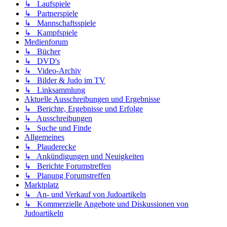
↳ Laufspiele
↳ Partnerspiele
↳ Mannschaftsspiele
↳ Kampfspiele
Medienforum
↳ Bücher
↳ DVD's
↳ Video-Archiv
↳ Bilder & Judo im TV
↳ Linksammlung
Aktuelle Ausschreibungen und Ergebnisse
↳ Berichte, Ergebnisse und Erfolge
↳ Ausschreibungen
↳ Suche und Finde
Allgemeines
↳ Plauderecke
↳ Ankündigungen und Neuigkeiten
↳ Berichte Forumstreffen
↳ Planung Forumstreffen
Marktplatz
↳ An- und Verkauf von Judoartikeln
↳ Kommerzielle Angebote und Diskussionen von
Judoartikeln