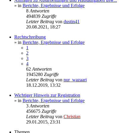
Anfragen zu Ausarbeitungen und Hausaufgaben usw...
» in
Berichte, Ergebnisse und Erfolge
8
Antworten
494839
Zugriffe
Letzter Beitrag
von
dustin41
20.08.2021, 18:27
Rechtschreibung
» in
Berichte, Ergebnisse und Erfolge
1
2
3
4
62
Antworten
1945280
Zugriffe
Letzter Beitrag
von
nur_wazaari
18.12.2019, 13:32
Wichtiger Hinweis zur Registration
» in
Berichte, Ergebnisse und Erfolge
3
Antworten
456675
Zugriffe
Letzter Beitrag
von
Christian
29.01.2015, 23:31
Themen