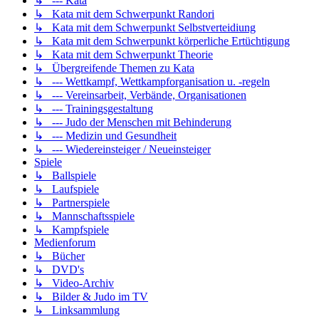
↳ --- Kata
↳ Kata mit dem Schwerpunkt Randori
↳ Kata mit dem Schwerpunkt Selbstverteidiung
↳ Kata mit dem Schwerpunkt körperliche Ertüchtigung
↳ Kata mit dem Schwerpunkt Theorie
↳ Übergreifende Themen zu Kata
↳ --- Wettkampf, Wettkampforganisation u. -regeln
↳ --- Vereinsarbeit, Verbände, Organisationen
↳ --- Trainingsgestaltung
↳ --- Judo der Menschen mit Behinderung
↳ --- Medizin und Gesundheit
↳ --- Wiedereinsteiger / Neueinsteiger
Spiele
↳ Ballspiele
↳ Laufspiele
↳ Partnerspiele
↳ Mannschaftsspiele
↳ Kampfspiele
Medienforum
↳ Bücher
↳ DVD's
↳ Video-Archiv
↳ Bilder & Judo im TV
↳ Linksammlung