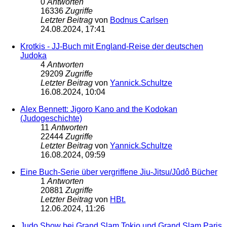
0
Antworten
16336
Zugriffe
Letzter Beitrag
von
Bodnus Carlsen
24.08.2024, 17:41
Krotkis - JJ-Buch mit England-Reise der deutschen
Judoka
4
Antworten
29209
Zugriffe
Letzter Beitrag
von
Yannick.Schultze
16.08.2024, 10:04
Alex Bennett: Jigoro Kano and the Kodokan
(Judogeschichte)
11
Antworten
22444
Zugriffe
Letzter Beitrag
von
Yannick.Schultze
16.08.2024, 09:59
Eine Buch-Serie über vergriffene Jiu-Jitsu/Jûdô Bücher
1
Antworten
20881
Zugriffe
Letzter Beitrag
von
HBt.
12.06.2024, 11:26
Judo Show bei Grand Slam Tokio und Grand Slam Paris