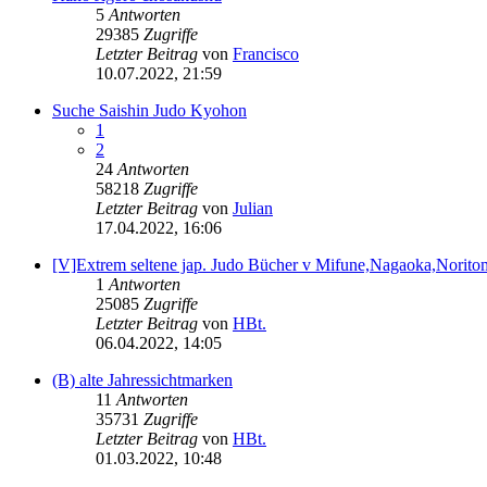
5
Antworten
29385
Zugriffe
Letzter Beitrag
von
Francisco
10.07.2022, 21:59
Suche Saishin Judo Kyohon
1
2
24
Antworten
58218
Zugriffe
Letzter Beitrag
von
Julian
17.04.2022, 16:06
[V]Extrem seltene jap. Judo Bücher v Mifune,Nagaoka,Norito
1
Antworten
25085
Zugriffe
Letzter Beitrag
von
HBt.
06.04.2022, 14:05
(B) alte Jahressichtmarken
11
Antworten
35731
Zugriffe
Letzter Beitrag
von
HBt.
01.03.2022, 10:48