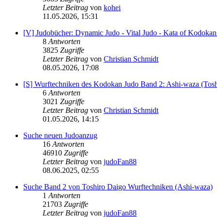
Letzter Beitrag
von
kohei
11.05.2026, 15:31
[V] Judobücher: Dynamic Judo - Vital Judo - Kata of Kodokan
8
Antworten
3825
Zugriffe
Letzter Beitrag
von
Christian Schmidt
08.05.2026, 17:08
[S] Wurftechniken des Kodokan Judo Band 2: Ashi-waza (Tosh
6
Antworten
3021
Zugriffe
Letzter Beitrag
von
Christian Schmidt
01.05.2026, 14:15
Suche neuen Judoanzug
16
Antworten
46910
Zugriffe
Letzter Beitrag
von
judoFan88
08.06.2025, 02:55
Suche Band 2 von Toshiro Daigo Wurftechniken (Ashi-waza)
1
Antworten
21703
Zugriffe
Letzter Beitrag
von
judoFan88