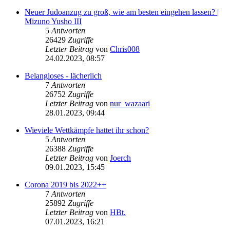
Neuer Judoanzug zu groß, wie am besten eingehen lassen? |
Mizuno Yusho III
5
Antworten
26429
Zugriffe
Letzter Beitrag
von
Chris008
24.02.2023, 08:57
Belangloses - lächerlich
7
Antworten
26752
Zugriffe
Letzter Beitrag
von
nur_wazaari
28.01.2023, 09:44
Wieviele Wettkämpfe hattet ihr schon?
5
Antworten
26388
Zugriffe
Letzter Beitrag
von
Joerch
09.01.2023, 15:45
Corona 2019 bis 2022++
7
Antworten
25892
Zugriffe
Letzter Beitrag
von
HBt.
07.01.2023, 16:21