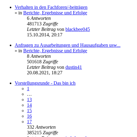
Verhalten in den Fachforen/-beiträgen
» in
Berichte, Ergebnisse und Erfolge
6
Antworten
481713
Zugriffe
Letzter Beitrag
von
blackbee045
15.10.2014, 20:17
Anfragen zu Ausarbeitungen und Hausaufgaben usw...
» in
Berichte, Ergebnisse und Erfolge
8
Antworten
501618
Zugriffe
Letzter Beitrag
von
dustin41
20.08.2021, 18:27
Vorstellungsrunde - Das bin ich
1
…
13
14
15
16
17
332
Antworten
385215
Zugriffe