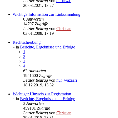
Letzter Beitrag
von
dustin41
20.08.2021, 18:27
Wichtige Information zur Linksammlung
0
Antworten
14707
Zugriffe
Letzter Beitrag
von
Christian
03.01.2008, 17:19
Rechtschreibung
» in
Berichte, Ergebnisse und Erfolge
1
2
3
4
62
Antworten
1951600
Zugriffe
Letzter Beitrag
von
nur_wazaari
18.12.2019, 13:32
Wichtiger Hinweis zur Registration
» in
Berichte, Ergebnisse und Erfolge
3
Antworten
459101
Zugriffe
Letzter Beitrag
von
Christian
29.01.2015, 23:31