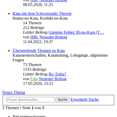
08.05.2026, 11:25
Kata mit dem Schwerpunkt Theorie
Itsutsu-no-Kata, Koshiki-no-Kata
14
Themen
212
Beiträge
Letzter Beitrag
Gängige Fehler: Ri-no-Kata (T…
von
HBt.
Neuester Beitrag
11.04.2022, 19:37
Übergreifende Themen zu Kata
Katameisterschaften, Katatraining, Lehrgänge, allgemeine
Fragen
73
Themen
1333
Beiträge
Letzter Beitrag
Re: Enbu?
von
Fritz
Neuester Beitrag
17.05.2026, 23:21
Neues Thema
Erweiterte Suche
Suche
3 Themen • Seite
1
von
1
Bekanntmachungen