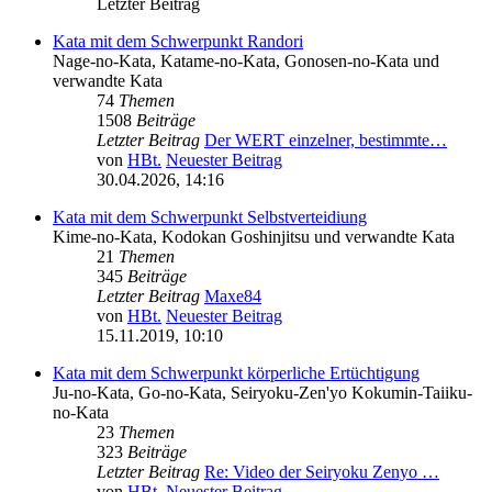
Letzter Beitrag
Kata mit dem Schwerpunkt Randori
Nage-no-Kata, Katame-no-Kata, Gonosen-no-Kata und
verwandte Kata
74
Themen
1508
Beiträge
Letzter Beitrag
Der WERT einzelner, bestimmte…
von
HBt.
Neuester Beitrag
30.04.2026, 14:16
Kata mit dem Schwerpunkt Selbstverteidiung
Kime-no-Kata, Kodokan Goshinjitsu und verwandte Kata
21
Themen
345
Beiträge
Letzter Beitrag
Maxe84
von
HBt.
Neuester Beitrag
15.11.2019, 10:10
Kata mit dem Schwerpunkt körperliche Ertüchtigung
Ju-no-Kata, Go-no-Kata, Seiryoku-Zen'yo Kokumin-Taiiku-
no-Kata
23
Themen
323
Beiträge
Letzter Beitrag
Re: Video der Seiryoku Zenyo …
von
HBt.
Neuester Beitrag