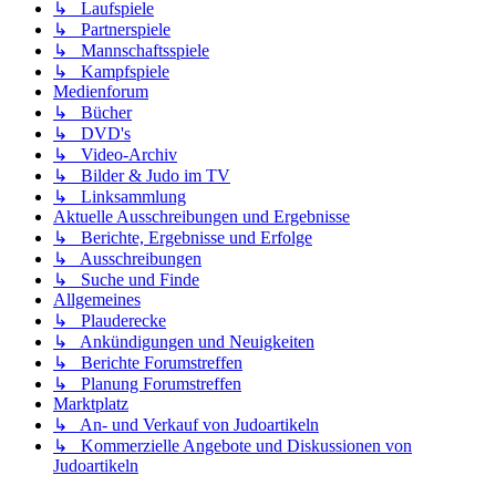
↳ Laufspiele
↳ Partnerspiele
↳ Mannschaftsspiele
↳ Kampfspiele
Medienforum
↳ Bücher
↳ DVD's
↳ Video-Archiv
↳ Bilder & Judo im TV
↳ Linksammlung
Aktuelle Ausschreibungen und Ergebnisse
↳ Berichte, Ergebnisse und Erfolge
↳ Ausschreibungen
↳ Suche und Finde
Allgemeines
↳ Plauderecke
↳ Ankündigungen und Neuigkeiten
↳ Berichte Forumstreffen
↳ Planung Forumstreffen
Marktplatz
↳ An- und Verkauf von Judoartikeln
↳ Kommerzielle Angebote und Diskussionen von
Judoartikeln