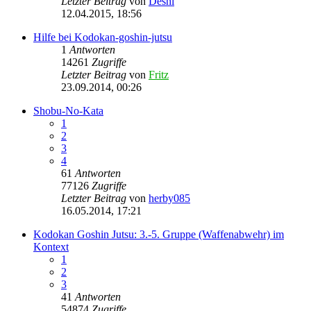
Letzter Beitrag
von
Deshi
12.04.2015, 18:56
Hilfe bei Kodokan-goshin-jutsu
1
Antworten
14261
Zugriffe
Letzter Beitrag
von
Fritz
23.09.2014, 00:26
Shobu-No-Kata
1
2
3
4
61
Antworten
77126
Zugriffe
Letzter Beitrag
von
herby085
16.05.2014, 17:21
Kodokan Goshin Jutsu: 3.-5. Gruppe (Waffenabwehr) im
Kontext
1
2
3
41
Antworten
54874
Zugriffe