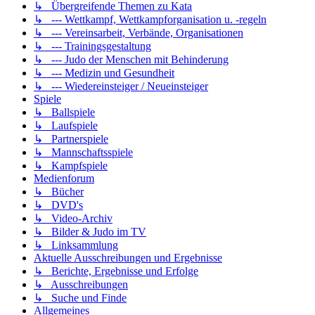
↳ Übergreifende Themen zu Kata
↳ --- Wettkampf, Wettkampforganisation u. -regeln
↳ --- Vereinsarbeit, Verbände, Organisationen
↳ --- Trainingsgestaltung
↳ --- Judo der Menschen mit Behinderung
↳ --- Medizin und Gesundheit
↳ --- Wiedereinsteiger / Neueinsteiger
Spiele
↳ Ballspiele
↳ Laufspiele
↳ Partnerspiele
↳ Mannschaftsspiele
↳ Kampfspiele
Medienforum
↳ Bücher
↳ DVD's
↳ Video-Archiv
↳ Bilder & Judo im TV
↳ Linksammlung
Aktuelle Ausschreibungen und Ergebnisse
↳ Berichte, Ergebnisse und Erfolge
↳ Ausschreibungen
↳ Suche und Finde
Allgemeines