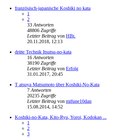
französisch-japanische Koshiki no kata
1
2
33
Antworten
48806
Zugriffe
Letzter Beitrag
von
HBt.
20.11.2018, 12:13
dritte Technik Itsutsu-no-kata
16
Antworten
38190
Zugriffe
Letzter Beitrag
von
Erfolg
31.01.2017, 20:45
T atsuya Matsumoto über Koshiki-No-Kata
7
Antworten
20235
Zugriffe
Letzter Beitrag
von
mifune10dan
15.08.2014, 14:52
Koshiki-no-Kata, Kito-Ryu, Yoroi, Kodokan ...
1
2
3