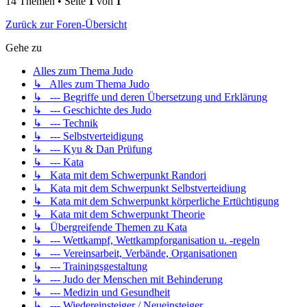
14 Themen • Seite
1
von
1
Zurück zur Foren-Übersicht
Gehe zu
Alles zum Thema Judo
↳ Alles zum Thema Judo
↳ --- Begriffe und deren Übersetzung und Erklärung
↳ --- Geschichte des Judo
↳ --- Technik
↳ --- Selbstverteidigung
↳ --- Kyu & Dan Prüfung
↳ --- Kata
↳ Kata mit dem Schwerpunkt Randori
↳ Kata mit dem Schwerpunkt Selbstverteidiung
↳ Kata mit dem Schwerpunkt körperliche Ertüchtigung
↳ Kata mit dem Schwerpunkt Theorie
↳ Übergreifende Themen zu Kata
↳ --- Wettkampf, Wettkampforganisation u. -regeln
↳ --- Vereinsarbeit, Verbände, Organisationen
↳ --- Trainingsgestaltung
↳ --- Judo der Menschen mit Behinderung
↳ --- Medizin und Gesundheit
↳ --- Wiedereinsteiger / Neueinsteiger