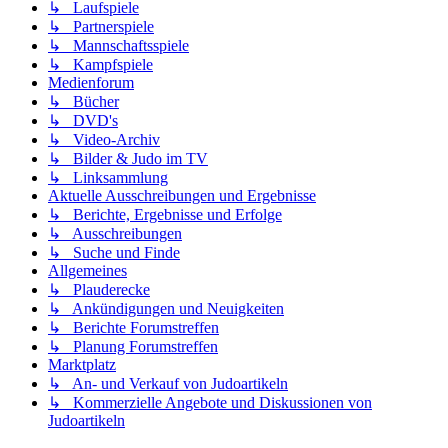
↳ Laufspiele
↳ Partnerspiele
↳ Mannschaftsspiele
↳ Kampfspiele
Medienforum
↳ Bücher
↳ DVD's
↳ Video-Archiv
↳ Bilder & Judo im TV
↳ Linksammlung
Aktuelle Ausschreibungen und Ergebnisse
↳ Berichte, Ergebnisse und Erfolge
↳ Ausschreibungen
↳ Suche und Finde
Allgemeines
↳ Plauderecke
↳ Ankündigungen und Neuigkeiten
↳ Berichte Forumstreffen
↳ Planung Forumstreffen
Marktplatz
↳ An- und Verkauf von Judoartikeln
↳ Kommerzielle Angebote und Diskussionen von
Judoartikeln