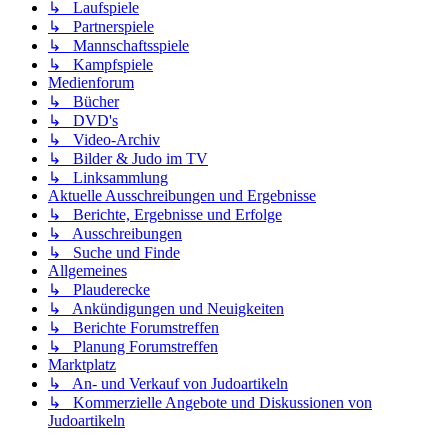
↳ Laufspiele
↳ Partnerspiele
↳ Mannschaftsspiele
↳ Kampfspiele
Medienforum
↳ Bücher
↳ DVD's
↳ Video-Archiv
↳ Bilder & Judo im TV
↳ Linksammlung
Aktuelle Ausschreibungen und Ergebnisse
↳ Berichte, Ergebnisse und Erfolge
↳ Ausschreibungen
↳ Suche und Finde
Allgemeines
↳ Plauderecke
↳ Ankündigungen und Neuigkeiten
↳ Berichte Forumstreffen
↳ Planung Forumstreffen
Marktplatz
↳ An- und Verkauf von Judoartikeln
↳ Kommerzielle Angebote und Diskussionen von
Judoartikeln