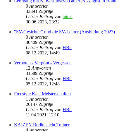
Lehrgang mit K. Kashiwazaki am 5./6. August in Bonn
0
Antworten
33391
Zugriffe
Letzter Beitrag
von
tutor!
30.06.2023, 23:32
"SV-Gesichter" und die SV-Lehrer (Ausbildung 2023)
0
Antworten
30409
Zugriffe
Letzter Beitrag
von
HBt.
08.12.2022, 14:49
Verboten - Verpönt - Vergessen
12
Antworten
31589
Zugriffe
Letzter Beitrag
von
HBt.
05.12.2022, 12:48
Freestyle Kata Meisterschaften
1
Antworten
26147
Zugriffe
Letzter Beitrag
von
HBt.
11.04.2021, 12:10
KAIZEN Berlin sucht Trainer
4
Antworten