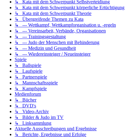
↳ Kata mit dem Schwerpunkt Selbstverteidiung
↳ Kata mit dem Schwerpunkt körperliche Ertüchtigung
↳ Kata mit dem Schwerpunkt Theorie
↳ Übergreifende Themen zu Kata
↳ --- Wettkampf, Wettkampforganisation u. -regeln
↳ --- Vereinsarbeit, Verbände, Organisationen
↳ --- Trainingsgestaltung
↳ --- Judo der Menschen mit Behinderung
↳ --- Medizin und Gesundheit
↳ --- Wiedereinsteiger / Neueinsteiger
Spiele
↳ Ballspiele
↳ Laufspiele
↳ Partnerspiele
↳ Mannschaftsspiele
↳ Kampfspiele
Medienforum
↳ Bücher
↳ DVD's
↳ Video-Archiv
↳ Bilder & Judo im TV
↳ Linksammlung
Aktuelle Ausschreibungen und Ergebnisse
↳ Berichte, Ergebnisse und Erfolge