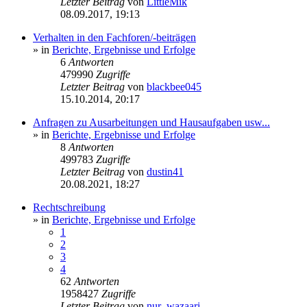
Letzter Beitrag
von
LittleMik
08.09.2017, 19:13
Verhalten in den Fachforen/-beiträgen
» in
Berichte, Ergebnisse und Erfolge
6
Antworten
479990
Zugriffe
Letzter Beitrag
von
blackbee045
15.10.2014, 20:17
Anfragen zu Ausarbeitungen und Hausaufgaben usw...
» in
Berichte, Ergebnisse und Erfolge
8
Antworten
499783
Zugriffe
Letzter Beitrag
von
dustin41
20.08.2021, 18:27
Rechtschreibung
» in
Berichte, Ergebnisse und Erfolge
1
2
3
4
62
Antworten
1958427
Zugriffe
Letzter Beitrag
von
nur_wazaari