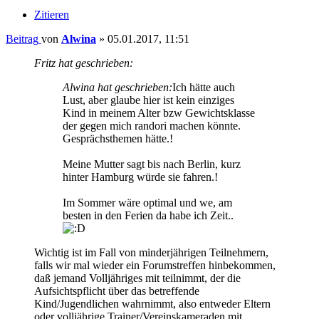
Zitieren
Beitrag
von
Alwina
»
05.01.2017, 11:51
Fritz hat geschrieben:
Alwina hat geschrieben:
Ich hätte auch
Lust, aber glaube hier ist kein einziges
Kind in meinem Alter bzw Gewichtsklasse
der gegen mich randori machen könnte.
Gesprächsthemen hätte.!
Meine Mutter sagt bis nach Berlin, kurz
hinter Hamburg würde sie fahren.!
Im Sommer wäre optimal und we, am
besten in den Ferien da habe ich Zeit..
Wichtig ist im Fall von minderjährigen Teilnehmern,
falls wir mal wieder ein Forumstreffen hinbekommen,
daß jemand Volljähriges mit teilnimmt, der die
Aufsichtspflicht über das betreffende
Kind/Jugendlichen wahrnimmt, also entweder Eltern
oder volljährige Trainer/Vereinskameraden mit