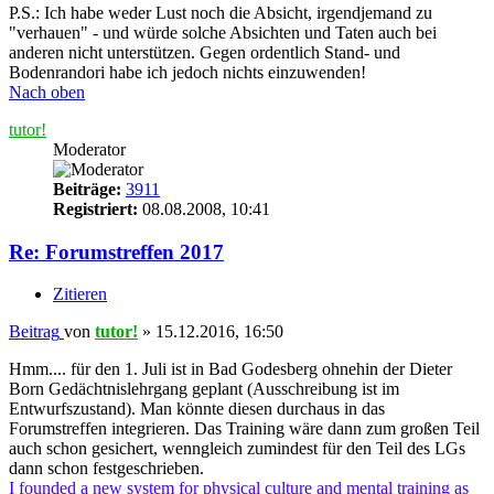
P.S.: Ich habe weder Lust noch die Absicht, irgendjemand zu
"verhauen" - und würde solche Absichten und Taten auch bei
anderen nicht unterstützen. Gegen ordentlich Stand- und
Bodenrandori habe ich jedoch nichts einzuwenden!
Nach oben
tutor!
Moderator
Beiträge:
3911
Registriert:
08.08.2008, 10:41
Re: Forumstreffen 2017
Zitieren
Beitrag
von
tutor!
»
15.12.2016, 16:50
Hmm.... für den 1. Juli ist in Bad Godesberg ohnehin der Dieter
Born Gedächtnislehrgang geplant (Ausschreibung ist im
Entwurfszustand). Man könnte diesen durchaus in das
Forumstreffen integrieren. Das Training wäre dann zum großen Teil
auch schon gesichert, wenngleich zumindest für den Teil des LGs
dann schon festgeschrieben.
I founded a new system for physical culture and mental training as