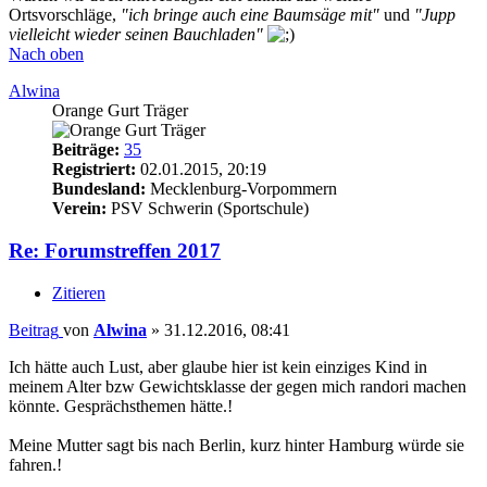
Ortsvorschläge,
"ich bringe auch eine Baumsäge mit"
und
"Jupp
vielleicht wieder seinen Bauchladen"
Nach oben
Alwina
Orange Gurt Träger
Beiträge:
35
Registriert:
02.01.2015, 20:19
Bundesland:
Mecklenburg-Vorpommern
Verein:
PSV Schwerin (Sportschule)
Re: Forumstreffen 2017
Zitieren
Beitrag
von
Alwina
»
31.12.2016, 08:41
Ich hätte auch Lust, aber glaube hier ist kein einziges Kind in
meinem Alter bzw Gewichtsklasse der gegen mich randori machen
könnte. Gesprächsthemen hätte.!
Meine Mutter sagt bis nach Berlin, kurz hinter Hamburg würde sie
fahren.!