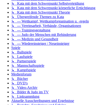
↳ Kata mit dem Schwerpunkt Selbstverteidiung
↳ Kata mit dem Schwerpunkt körperliche Ertüchtigung
↳ Kata mit dem Schwerpunkt Theorie
↳ Übergreifende Themen zu Kata
↳ --- Wettkampf, Wettkampforganisation u. -regeln
↳ --- Vereinsarbeit, Verbände, Organisationen
↳ --- Trainingsgestaltung
↳ --- Judo der Menschen mit Behinderung
↳ --- Medizin und Gesundheit
↳ --- Wiedereinsteiger / Neueinsteiger
Spiele
↳ Ballspiele
↳ Laufspiele
↳ Partnerspiele
↳ Mannschaftsspiele
↳ Kampfspiele
Medienforum
↳ Bücher
↳ DVD's
↳ Video-Archiv
↳ Bilder & Judo im TV
↳ Linksammlung
Aktuelle Ausschreibungen und Ergebnisse