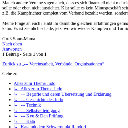
Manch andere Vereine sagen auch, dass es sich finanziell nicht mehr l
sollte oder eben nicht ausrichtet. Klar sollte es kein Minusgeschäft s
z.B. die Kampfrichter komplett vom Verband bezahlt werden, sondern 
Meine Frage an euch? Habt ihr damit die gleichen Erfahrungen gemacht
kann. Es ist ziemlich schade, jetzt wo wir wieder Kämpfen und Turni
Gruß Sono-Mama
Nach oben
Antworten
1 Beitrag • Seite
1
von
1
Zurück zu „--- Vereinsarbeit, Verbände, Organisationen“
Gehe zu
Alles zum Thema Judo
↳ Alles zum Thema Judo
↳ --- Begriffe und deren Übersetzung und Erklärung
↳ --- Geschichte des Judo
↳ --- Technik
↳ --- Selbstverteidigung
↳ --- Kyu & Dan Prüfung
↳ --- Kata
↳ Kata mit dem Schwerpunkt Randori