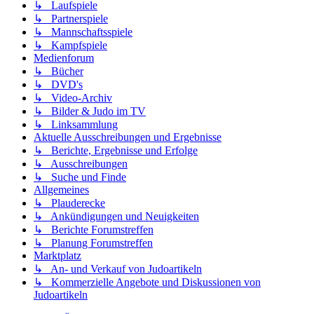
↳ Laufspiele
↳ Partnerspiele
↳ Mannschaftsspiele
↳ Kampfspiele
Medienforum
↳ Bücher
↳ DVD's
↳ Video-Archiv
↳ Bilder & Judo im TV
↳ Linksammlung
Aktuelle Ausschreibungen und Ergebnisse
↳ Berichte, Ergebnisse und Erfolge
↳ Ausschreibungen
↳ Suche und Finde
Allgemeines
↳ Plauderecke
↳ Ankündigungen und Neuigkeiten
↳ Berichte Forumstreffen
↳ Planung Forumstreffen
Marktplatz
↳ An- und Verkauf von Judoartikeln
↳ Kommerzielle Angebote und Diskussionen von
Judoartikeln