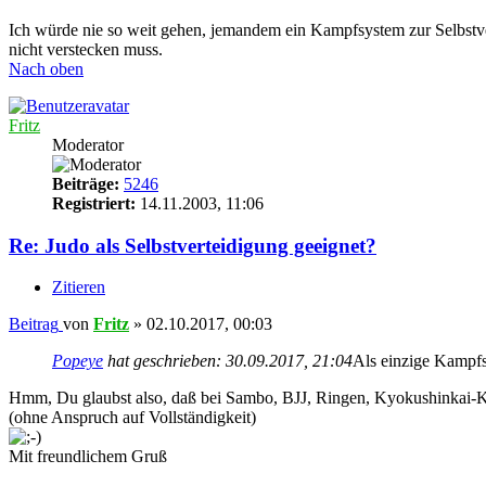
Ich würde nie so weit gehen, jemandem ein Kampfsystem zur Selbstvert
nicht verstecken muss.
Nach oben
Fritz
Moderator
Beiträge:
5246
Registriert:
14.11.2003, 11:06
Re: Judo als Selbstverteidigung geeignet?
Zitieren
Beitrag
von
Fritz
»
02.10.2017, 00:03
Popeye
hat geschrieben:
30.09.2017, 21:04
Als einzige Kampfs
Hmm, Du glaubst also, daß bei Sambo, BJJ, Ringen, Kyokushinkai-K
(ohne Anspruch auf Vollständigkeit)
Mit freundlichem Gruß