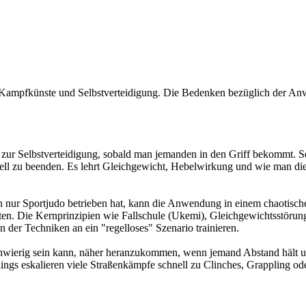
 Kampfkünste und Selbstverteidigung. Die Bedenken bezüglich der Anwend
tiv zur Selbstverteidigung, sobald man jemanden in den Griff bekommt. 
ell zu beenden. Es lehrt Gleichgewicht, Hebelwirkung und wie man di
nur Sportjudo betrieben hat, kann die Anwendung in einem chaotische
elten. Die Kernprinzipien wie Fallschule (Ukemi), Gleichgewichtsstörung
der Techniken an ein "regelloses" Szenario trainieren.
schwierig sein kann, näher heranzukommen, wenn jemand Abstand hält u
gs eskalieren viele Straßenkämpfe schnell zu Clinches, Grappling ode