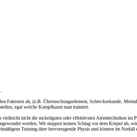
.
ielen Faktoren ab, (z.B. Überraschungselement, Schrecksekunde, Mentali
ustellen, egal welche Kampfkunst man trainiert.
ielleicht nicht die nickeligsten oder effektivsten Atemitechniken im 
e angewendet werden. Wir stoppen keinen Schlag vor dem Körper ab, w
lmäßigem Training über hervorragende Physis und können im Notfall e