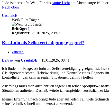
Judo ist der sanfte Weg. Für das
sanfte Licht
am Abend sorge ich hier.
Nach oben
UrsulaBE
Weiß Gurt Träger
Beiträge:
1
Registriert:
25.10.2025, 20:49
Re: Judo als Selbstverteidigung geeignet?
Zitieren
Beitrag
von
UrsulaBE
»
15.01.2026, 08:41
Ich finde, die Frage, ob Judo als Selbstverteidigung geeignet ist, läs
Gleichgewicht stören, Hebelwirkung und Kontrolle eines Gegners sind 
kontrolliert – das kann in realen Situationen definitiv helfen.
Allerdings muss man auch ehrlich sagen: Ein reiner Sportjudo-Ansatz o
Situationen auftreten. Deshalb würde ich empfehlen, zusätzlich zu k
Meiner Erfahrung nach bringt Judo aber auf jeden Fall viele technisch
seine Technik schnell und bewusst anzuwenden.
.