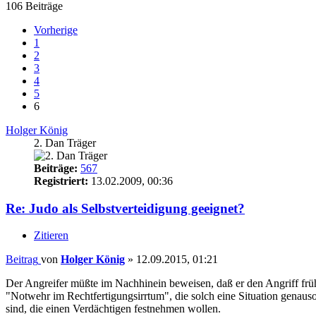
106 Beiträge
Vorherige
1
2
3
4
5
6
Holger König
2. Dan Träger
Beiträge:
567
Registriert:
13.02.2009, 00:36
Re: Judo als Selbstverteidigung geeignet?
Zitieren
Beitrag
von
Holger König
»
12.09.2015, 01:21
Der Angreifer müßte im Nachhinein beweisen, daß er den Angriff früh
"Notwehr im Rechtfertigungsirrtum", die solch eine Situation genauso
sind, die einen Verdächtigen festnehmen wollen.