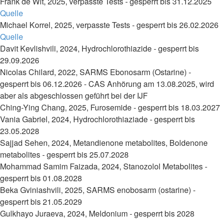
Frank de Wit, 2025, verpasste Tests - gesperrt bis 31.12.2025
Quelle
Michael Korrel, 2025, verpasste Tests - gesperrt bis 26.02.2026
Quelle
Davit Kevlishvili, 2024, Hydrochlorothiazide - gesperrt bis
29.09.2026
Nicolas Chilard, 2022, SARMS Ebonosarm (Ostarine) -
gesperrt bis 06.12.2026 - CAS Anhörung am 13.08.2025, wird
aber als abgeschlossen geführt bei der IJF
Ching-Ying Chang, 2025, Furosemide - gesperrt bis 18.03.2027
Vania Gabriel, 2024, Hydrochlorothiaziade - gesperrt bis
23.05.2028
Sajjad Sehen, 2024, Metandienone metabolites, Boldenone
metabolites - gesperrt bis 25.07.2028
Mohammad Samim Faizada, 2024, Stanozolol Metabolites -
gesperrt bis 01.08.2028
Beka Gviniashvili, 2025, SARMS enobosarm (ostarine) -
gesperrt bis 21.05.2029
Gulkhayo Juraeva, 2024, Meldonium - gesperrt bis 2028