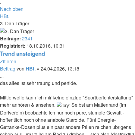
.
Nach oben
HBt.
3. Dan Träger
Beiträge:
2341
Registriert:
18.10.2016, 10:31
Trend ansteigend
Zitieren
Beitrag
von
HBt.
»
24.04.2026, 13:18
...
das alles ist sehr traurig und perfide.
Mittlerweile kann ich mir keine einzige "Sportberichterstattung"
mehr anhören & ansehen.
Selbst am Mattenrand (im
Dorfverein) beobachte ich nur noch pure, stumpfe Gewalt -
hoffentlich noch ohne anabole Steroide. Fünf Energie-
Getränke-Dosen plus ein paar andere Pillen reichen übrigens
schon aus, um völlig am Rad zu drehen ... sich also (destruktiv)