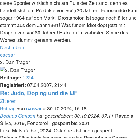
diese Sportler wirklich nicht am Puls der Zeit sind, denn es
handelt sich um Produkte von vor >30 Jahren! Furosemide kam
sogar 1964 auf den Markt! Drostanolon ist sogar noch älter und
stammt aus dem Jahr 1961! Was für ein Idiot dopt jetzt mit
Drogen von vor 60 Jahren! Es kann im wahrsten Sinne des
Wortes „dumm“ genannt werden.
Nach oben
caesar
3. Dan Träger
Beiträge:
1234
Registriert:
07.04.2007, 21:44
Re: Judo, Doping und die IJF
Zitieren
Beitrag
von
caesar
»
30.10.2024, 16:18
Bodnus Carlsen
hat geschrieben:
30.10.2024, 07:11
Ravaela
Silva, 2019, Fenoterol - gesperrt bis 2021
Luka Maisuradse, 2024, Ostarine - ist noch gesperrt
Rafaela Silva hatte ich noch im ersten Post drin als Sperre.