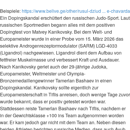
Beispiele:
https://www.belive.ge/other/rusul-dziud ... e-chavarda
Ein Dopingskandal erschüttert den russischen Judo-Sport. Laut
russischen Sportmedien begann alles mit dem positiven
Dopingtest von Matvey Kanikovsky. Bei dem Welt- und
Europameister wurde in einer Probe vom 15. März 2026 das
selektive Androgenrezeptormodulator (SARM) LGD-4033
(Ligandrol) nachgewiesen. Ligandrol dient dem Aufbau von
fettfreier Muskelmasse und verbessert Kraft und Ausdauer.
Nach Kanikovsky geriet auch der 29-jährige Judoka,
Europameister, Weltmeister und Olympia-
Bronzemedaillengewinner Tamerlan Bashaev in einen
Dopingskandal. Kanikovsky sollte eigentlich zur
Europameisterschaft in Tiflis anreisen, doch wenige Tage zuvor
wurde bekannt, dass er positiv getestet worden war.
Stattdessen reiste Tamerlan Bashaev nach Tiflis, nachdem er
in der Gewichtsklasse +100 ins Team aufgenommen worden
war. Er kam jedoch gar nicht mit dem Team an. Neben diesen
beiden Athleten berichten russische Medien, dass auch Ayub