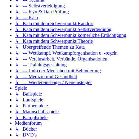
↳ --- Selbstverteidigung
↳ --- Kyu & Dan Prüfung
↳ --- Kata
↳ Kata mit dem Schwerpunkt Randori
↳ Kata mit dem Schwerpunkt Selbstverteidiung
↳ Kata mit dem Schwerpunkt körperliche Ertüchtigung
↳ Kata mit dem Schwerpunkt Theorie
↳ Übergreifende Themen zu Kata
↳ --- Wettkampf, Wettkampforganisation u. -regeln
↳ --- Vereinsarbeit, Verbände, Organisationen
↳ --- Trainingsgestaltung
↳ --- Judo der Menschen mit Behinderung
↳ --- Medizin und Gesundheit
↳ --- Wiedereinsteiger / Neueinsteiger
Spiele
↳ Ballspiele
↳ Laufspiele
↳ Partnerspiele
↳ Mannschaftsspiele
↳ Kampfspiele
Medienforum
↳ Bücher
↳ DVD's