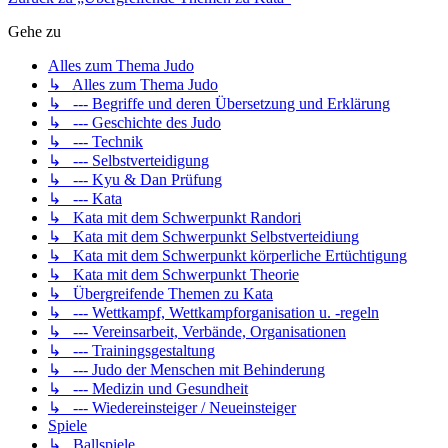
Gehe zu
Alles zum Thema Judo
↳ Alles zum Thema Judo
↳ --- Begriffe und deren Übersetzung und Erklärung
↳ --- Geschichte des Judo
↳ --- Technik
↳ --- Selbstverteidigung
↳ --- Kyu & Dan Prüfung
↳ --- Kata
↳ Kata mit dem Schwerpunkt Randori
↳ Kata mit dem Schwerpunkt Selbstverteidiung
↳ Kata mit dem Schwerpunkt körperliche Ertüchtigung
↳ Kata mit dem Schwerpunkt Theorie
↳ Übergreifende Themen zu Kata
↳ --- Wettkampf, Wettkampforganisation u. -regeln
↳ --- Vereinsarbeit, Verbände, Organisationen
↳ --- Trainingsgestaltung
↳ --- Judo der Menschen mit Behinderung
↳ --- Medizin und Gesundheit
↳ --- Wiedereinsteiger / Neueinsteiger
Spiele
↳ Ballspiele