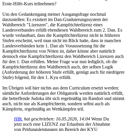
Erste-Hilfe-Kurs teilnehmen?
Um den Gedankengang meiner Ausgangsfrage nochmal
darzustellen: Es existiert im Dan-Graduierungssystem der
Wahlbereich "Lizenzen", die Kampfrichterlizenz eines
Landesverbandes erfüllt ebendiesen Wahlbereich zum 2. Dan. Es
wurde verlautbart, dass die Kampfrichterlizenz nicht in früheren
Stufen erscheint, weil man nicht im Blick hatte, dass in manchen
Landesverbänden kein 1. Dan als Voraussetzung für die
Kampfrichterlizenz von Nöten ist, daher könne aber natürlich
dennoch eine Kampfrichterlizenz den Wahlbereich Lizenzen auch
für den 1. Dan erfüllen. Meine Frage war nun lediglich, ob die
Kampfrichterlizenz den Wahlbereich auch, der selben Logik
(Anforderung der höheren Stufe erfüllt, genügt auch für niedrigere
Stufe) folgend, für den 1. Kyu erfüllt.
Im Übrigen soll hier nichts aus dem Curriculum ersetzt werden;
sämtliche Anforderungen der Obligatorik werden natürlich erfüllt,
die betreffende Judoka übt sich regelmäßig im Randori und nimmt
auch, nicht nur als Kampfrichterin, sondern selbst auch als
Kämpferin, regelmäßig an Wettkämpfen teil.
HBt.
hat geschrieben:
16.05.2026, 14:04
Wenn Du
jetzt noch eine LIZENZ zur Erlaubnis der Abnahme
von Prüfungsleistungen im Bereich der KYU