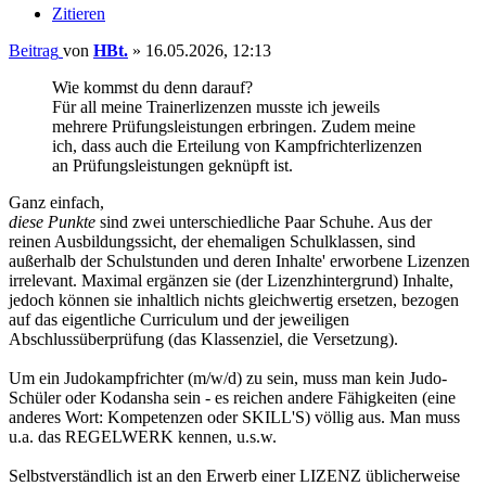
Zitieren
Beitrag
von
HBt.
»
16.05.2026, 12:13
Wie kommst du denn darauf?
Für all meine Trainerlizenzen musste ich jeweils
mehrere Prüfungsleistungen erbringen. Zudem meine
ich, dass auch die Erteilung von Kampfrichterlizenzen
an Prüfungsleistungen geknüpft ist.
Ganz einfach,
diese Punkte
sind zwei unterschiedliche Paar Schuhe. Aus der
reinen Ausbildungssicht, der ehemaligen Schulklassen, sind
außerhalb der Schulstunden und deren Inhalte' erworbene Lizenzen
irrelevant. Maximal ergänzen sie (der Lizenzhintergrund) Inhalte,
jedoch können sie inhaltlich nichts gleichwertig ersetzen, bezogen
auf das eigentliche Curriculum und der jeweiligen
Abschlussüberprüfung (das Klassenziel, die Versetzung).
Um ein Judokampfrichter (m/w/d) zu sein, muss man kein Judo-
Schüler oder Kodansha sein - es reichen andere Fähigkeiten (eine
anderes Wort: Kompetenzen oder SKILL'S) völlig aus. Man muss
u.a. das REGELWERK kennen, u.s.w.
Selbstverständlich ist an den Erwerb einer LIZENZ üblicherweise