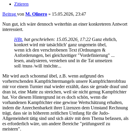
Zitieren
Beitrag
von
M. Olinero
»
15.05.2026, 23:47
Nun gut, ich wäre dennoch weiterhin an einer konkreteren Antwort
interessiert.
HBt.
hat geschrieben:
15.05.2026, 17:22
Ganz ehrlich,
konkret wird mir tatsächlich' ganz ungemein übel,
wenn ich den verschrobenen Text (Ordnungen &
Anforderungen, bei gleichzeitiger "Vordefinierung" ...
lesen, analysieren, verstehen und in die Tat umsetzen
soll /muss /will /möchte...
Mir wird auch schonmal übel, z.B. wenn aufgrund des
vorherrschenden Kampfrichtermangels unsere Kampfrichterobfrau
mir vor einem Turnier mal wieder erzählt, dass sie gerade drauf und
dran ist, eine Matte zu streichen, weil sie nicht genug Kampfrichter
hat. Vor diesem Hintergrund ist es doch schön, wenn die
vorhandenen Kampfrichter eine gewisse Wertschätzung erhalten,
indem die Anrechenbarkeit ihrer Lizenzen dem Umstand Rechnung
trägt, dass sie in höherem zeitlichen Umfang für die Judo-
Allgemeinheit tätig sind und sich aktiv mit dem Thema befassen, als
es erforderlich wäre, um andere Bereiche "prüfungsreif zu
meistern".