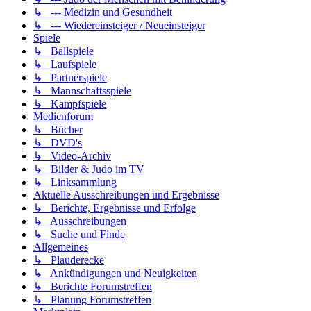
↳ --- Medizin und Gesundheit
↳ --- Wiedereinsteiger / Neueinsteiger
Spiele
↳ Ballspiele
↳ Laufspiele
↳ Partnerspiele
↳ Mannschaftsspiele
↳ Kampfspiele
Medienforum
↳ Bücher
↳ DVD's
↳ Video-Archiv
↳ Bilder & Judo im TV
↳ Linksammlung
Aktuelle Ausschreibungen und Ergebnisse
↳ Berichte, Ergebnisse und Erfolge
↳ Ausschreibungen
↳ Suche und Finde
Allgemeines
↳ Plauderecke
↳ Ankündigungen und Neuigkeiten
↳ Berichte Forumstreffen
↳ Planung Forumstreffen