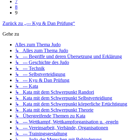
7
8
9
Zurück zu „--- Kyu & Dan Prüfung“
Gehe zu
Alles zum Thema Judo
↳ Alles zum Thema Judo
↳ --- Begriffe und deren Übersetzung und Erklärung
↳ --- Geschichte des Judo
↳ --- Technik
↳ --- Selbstverteidigung
↳ --- Kyu & Dan Prüfung
↳ --- Kata
↳ Kata mit dem Schwerpunkt Randori
↳ Kata mit dem Schwerpunkt Selbstverteidiung
↳ Kata mit dem Schwerpunkt körperliche Ertüchtigung
↳ Kata mit dem Schwerpunkt Theorie
↳ Übergreifende Themen zu Kata
↳ --- Wettkampf, Wettkampforganisation u. -regeln
↳ --- Vereinsarbeit, Verbände, Organisationen
↳ --- Trainingsgestaltung
↳ --- Judo der Menschen mit Behinderung