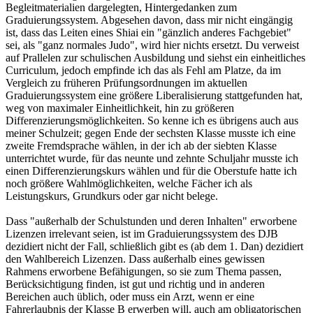
Begleitmaterialien dargelegten, Hintergedanken zum
Graduierungssystem. Abgesehen davon, dass mir nicht eingängig
ist, dass das Leiten eines Shiai ein "gänzlich anderes Fachgebiet"
sei, als "ganz normales Judo", wird hier nichts ersetzt. Du verweist
auf Prallelen zur schulischen Ausbildung und siehst ein einheitliches
Curriculum, jedoch empfinde ich das als Fehl am Platze, da im
Vergleich zu früheren Prüfungsordnungen im aktuellen
Graduierungssystem eine größere Liberalisierung stattgefunden hat,
weg von maximaler Einheitlichkeit, hin zu größeren
Differenzierungsmöglichkeiten. So kenne ich es übrigens auch aus
meiner Schulzeit; gegen Ende der sechsten Klasse musste ich eine
zweite Fremdsprache wählen, in der ich ab der siebten Klasse
unterrichtet wurde, für das neunte und zehnte Schuljahr musste ich
einen Differenzierungskurs wählen und für die Oberstufe hatte ich
noch größere Wahlmöglichkeiten, welche Fächer ich als
Leistungskurs, Grundkurs oder gar nicht belege.
Dass "außerhalb der Schulstunden und deren Inhalten" erworbene
Lizenzen irrelevant seien, ist im Graduierungssystem des DJB
dezidiert nicht der Fall, schließlich gibt es (ab dem 1. Dan) dezidiert
den Wahlbereich Lizenzen. Dass außerhalb eines gewissen
Rahmens erworbene Befähigungen, so sie zum Thema passen,
Berücksichtigung finden, ist gut und richtig und in anderen
Bereichen auch üblich, oder muss ein Arzt, wenn er eine
Fahrerlaubnis der Klasse B erwerben will, auch am obligatorischen