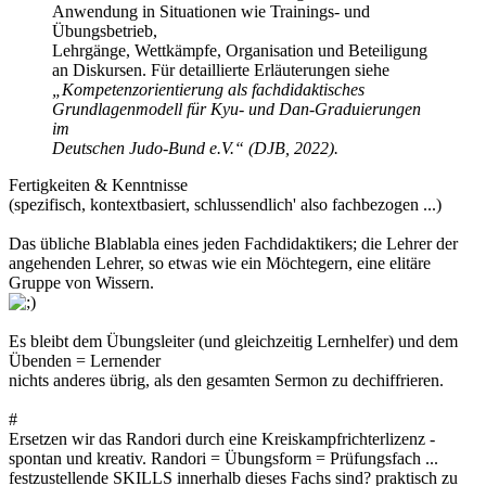
Anwendung in Situationen wie Trainings- und
Übungsbetrieb,
Lehrgänge, Wettkämpfe, Organisation und Beteiligung
an Diskursen. Für detaillierte Erläuterungen siehe
„Kompetenzorientierung als fachdidaktisches
Grundlagenmodell für Kyu- und Dan-Graduierungen
im
Deutschen Judo-Bund e.V.“ (DJB, 2022).
Fertigkeiten & Kenntnisse
(spezifisch, kontextbasiert, schlussendlich' also fachbezogen ...)
Das übliche Blablabla eines jeden Fachdidaktikers; die Lehrer der
angehenden Lehrer, so etwas wie ein Möchtegern, eine elitäre
Gruppe von Wissern.
Es bleibt dem Übungsleiter (und gleichzeitig Lernhelfer) und dem
Übenden = Lernender
nichts anderes übrig, als den gesamten Sermon zu dechiffrieren.
#
Ersetzen wir das Randori durch eine Kreiskampfrichterlizenz -
spontan und kreativ. Randori = Übungsform = Prüfungsfach ...
festzustellende SKILLS innerhalb dieses Fachs sind? praktisch zu