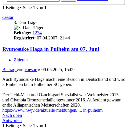
1 Beitrag • Seite
1
von
1
caesar
3. Dan Träger
Beiträge:
1234
Registriert:
07.04.2007, 21:44
Ryunosuke Haga in Pulheim am 07. Juni
Zitieren
Beitrag
von
caesar
»
09.05.2025, 15:09
Auch Ryunosuke Haga macht eine Besuch in Deutschland und wird
2 Einheiten beim Pulheimer SC geben.
Der Uchi-Mata und O-uchi-gari Spezialist war Weltmeister 2015
und Olympia Bronzemedaillengewinner 2016. Außerdem gewann
er die Alljapanischen Meisterschaften 2020.
https://www.nwjv.de/aktuelle-meldungen/ ... in-pulheim
Nach oben
Antworten
1 Beitrag • Seite
1
von
1