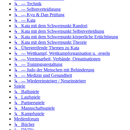
↳ --- Technik
↳ --- Selbstverteidigung
↳ --- Kyu & Dan Prüfung
↳ --- Kata
↳ Kata mit dem Schwerpunkt Randori
↳ Kata mit dem Schwerpunkt Selbstverteidiung
↳ Kata mit dem Schwerpunkt körperliche Ertüchtigung
↳ Kata mit dem Schwerpunkt Theorie
↳ Übergreifende Themen zu Kata
↳ --- Wettkampf, Wettkampforganisation u. -regeln
↳ --- Vereinsarbeit, Verbände, Organisationen
↳ --- Trainingsgestaltung
↳ --- Judo der Menschen mit Behinderung
↳ --- Medizin und Gesundheit
↳ --- Wiedereinsteiger / Neueinsteiger
Spiele
↳ Ballspiele
↳ Laufspiele
↳ Partnerspiele
↳ Mannschaftsspiele
↳ Kampfspiele
Medienforum
↳ Bücher
↳ DVD's