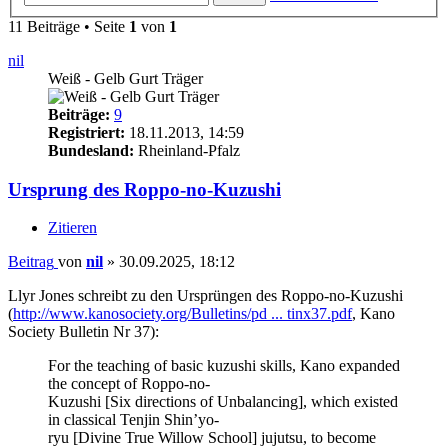
11 Beiträge • Seite
1
von
1
nil
Weiß - Gelb Gurt Träger
Beiträge:
9
Registriert:
18.11.2013, 14:59
Bundesland:
Rheinland-Pfalz
Ursprung des Roppo-no-Kuzushi
Zitieren
Beitrag
von
nil
»
30.09.2025, 18:12
Llyr Jones schreibt zu den Ursprüngen des Roppo-no-Kuzushi
(
http://www.kanosociety.org/Bulletins/pd ... tinx37.pdf
, Kano
Society Bulletin Nr 37):
For the teaching of basic kuzushi skills, Kano expanded
the concept of Roppo-no-
Kuzushi [Six directions of Unbalancing], which existed
in classical Tenjin Shin’yo-
ryu [Divine True Willow School] jujutsu, to become