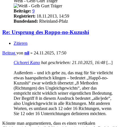
Weiß - Gelb Gurt Träger
Beiträge:
9
Registriert:
18.11.2013, 14:59
Bundesland:
Rheinland-Pfalz
Re: Ursprung des Roppo-no-Kuzushi
Zitieren
Beitrag
von
nil
»
24.11.2025, 17:50
Cichorei Kano
hat geschrieben:
21.10.2025, 16:48
[...]
Außerdem – und ich gebe zu, das mag für Sie vielleicht
etwas haarspalterisch klingen – bedeutet „Happô-no-
Kuzushi“ zwar wörtlich übersetzt „8 Methoden
(Richtungen) des Ungleichgewichts“, aber das
entspricht nicht wirklich seiner eigentlichen Bedeutung.
Der Begriff 8 in diesem Ausdruck bedeutet „alle/jede“,
also Ungleichgewicht in alle Richtungen. Mit anderen
Worten, es umfasst auch 12 oder 16 Richtungen, wenn
Sie 12 oder 16 Unterrichtungen definieren möchten.
Könnte man argumentieren, dass es einen vertikalen