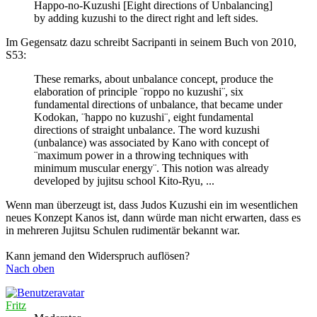
Happo-no-Kuzushi [Eight directions of Unbalancing]
by adding kuzushi to the direct right and left sides.
Im Gegensatz dazu schreibt Sacripanti in seinem Buch von 2010,
S53:
These remarks, about unbalance concept, produce the
elaboration of principle ¨roppo no kuzushi¨, six
fundamental directions of unbalance, that became under
Kodokan, ¨happo no kuzushi¨, eight fundamental
directions of straight unbalance. The word kuzushi
(unbalance) was associated by Kano with concept of
¨maximum power in a throwing techniques with
minimum muscular energy¨. This notion was already
developed by jujitsu school Kito-Ryu, ...
Wenn man überzeugt ist, dass Judos Kuzushi ein im wesentlichen
neues Konzept Kanos ist, dann würde man nicht erwarten, dass es
in mehreren Jujitsu Schulen rudimentär bekannt war.
Kann jemand den Widerspruch auflösen?
Nach oben
Fritz