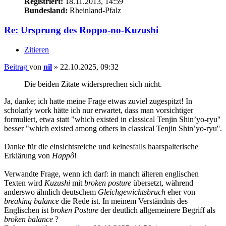
Registriert:
18.11.2013, 14:59
Bundesland:
Rheinland-Pfalz
Re: Ursprung des Roppo-no-Kuzushi
Zitieren
Beitrag
von
nil
»
22.10.2025, 09:32
Die beiden Zitate widersprechen sich nicht.
Ja, danke; ich hatte meine Frage etwas zuviel zugespitzt! In
scholarly work hätte ich nur erwartet, dass man vorsichtiger
formuliert, etwa statt "which existed in classical Tenjin Shin’yo-ryu''
besser "which existed among others in classical Tenjin Shin’yo-ryu''.
Danke für die einsichtsreiche und keinesfalls haarspalterische
Erklärung von
Happô
!
Verwandte Frage, wenn ich darf: in manch älteren englischen
Texten wird
Kuzushi
mit
broken posture
übersetzt, während
anderswo ähnlich deutschem
Gleichgewichtsbruch
eher von
breaking balance
die Rede ist. In meinem Verständnis des
Englischen ist
broken Posture
der deutlich allgemeinere Begriff als
broken balance
?