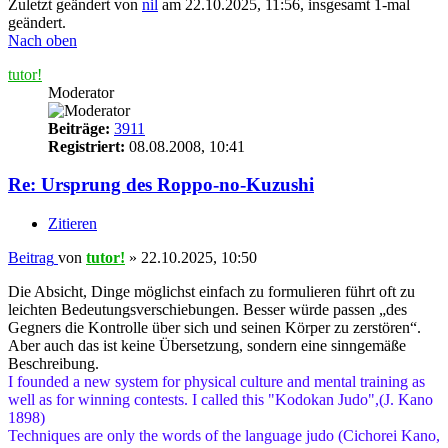
Zuletzt geändert von
nil
am 22.10.2025, 11:56, insgesamt 1-mal
geändert.
Nach oben
tutor!
Moderator
Beiträge:
3911
Registriert:
08.08.2008, 10:41
Re: Ursprung des Roppo-no-Kuzushi
Zitieren
Beitrag
von
tutor!
»
22.10.2025, 10:50
Die Absicht, Dinge möglichst einfach zu formulieren führt oft zu
leichten Bedeutungsverschiebungen. Besser würde passen „des
Gegners die Kontrolle über sich und seinen Körper zu zerstören“.
Aber auch das ist keine Übersetzung, sondern eine sinngemäße
Beschreibung.
I founded a new system for physical culture and mental training as
well as for winning contests. I called this "Kodokan Judo",(J. Kano
1898)
Techniques are only the words of the language judo (Cichorei Kano,