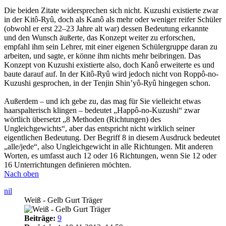
Die beiden Zitate widersprechen sich nicht. Kuzushi existierte zwar
in der Kitô-Ryû, doch als Kanô als mehr oder weniger reifer Schüler
(obwohl er erst 22–23 Jahre alt war) dessen Bedeutung erkannte
und den Wunsch äußerte, das Konzept weiter zu erforschen,
empfahl ihm sein Lehrer, mit einer eigenen Schülergruppe daran zu
arbeiten, und sagte, er könne ihm nichts mehr beibringen. Das
Konzept von Kuzushi existierte also, doch Kanô erweiterte es und
baute darauf auf. In der Kitô-Ryû wird jedoch nicht von Roppô-no-
Kuzushi gesprochen, in der Tenjin Shin’yô-Ryû hingegen schon.
Außerdem – und ich gebe zu, das mag für Sie vielleicht etwas
haarspalterisch klingen – bedeutet „Happô-no-Kuzushi“ zwar
wörtlich übersetzt „8 Methoden (Richtungen) des
Ungleichgewichts“, aber das entspricht nicht wirklich seiner
eigentlichen Bedeutung. Der Begriff 8 in diesem Ausdruck bedeutet
„alle/jede“, also Ungleichgewicht in alle Richtungen. Mit anderen
Worten, es umfasst auch 12 oder 16 Richtungen, wenn Sie 12 oder
16 Unterrichtungen definieren möchten.
Nach oben
nil
Weiß - Gelb Gurt Träger
Beiträge:
9