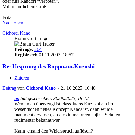
oder fürs Randori "verboten".
Mit freundlichem Gruß
Fritz
Nach oben
Cichorei Kano
Braun Gurt Träger
Beiträge:
264
Registriert:
01.11.2007, 18:57
Re: Ursprung des Roppo-no-Kuzushi
Zitieren
Beitrag
von
Cichorei Kano
»
21.10.2025, 16:48
nil
hat geschrieben:
30.09.2025, 18:12
Wenn man überzeugt ist, dass Judos Kuzushi ein im
wesentlichen neues Konzept Kanos ist, dann würde
man nicht erwarten, dass es in mehreren Jujitsu Schulen
rudimentär bekannt war.
Kann jemand den Widerspruch auflösen?