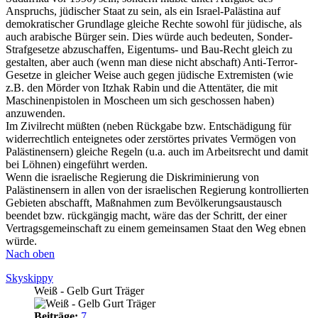
Anspruchs, jüdischer Staat zu sein, als ein Israel-Palästina auf
demokratischer Grundlage gleiche Rechte sowohl für jüdische, als
auch arabische Bürger sein. Dies würde auch bedeuten, Sonder-
Strafgesetze abzuschaffen, Eigentums- und Bau-Recht gleich zu
gestalten, aber auch (wenn man diese nicht abschaft) Anti-Terror-
Gesetze in gleicher Weise auch gegen jüdische Extremisten (wie
z.B. den Mörder von Itzhak Rabin und die Attentäter, die mit
Maschinenpistolen in Moscheen um sich geschossen haben)
anzuwenden.
Im Zivilrecht müßten (neben Rückgabe bzw. Entschädigung für
widerrechtlich enteignetes oder zerstörtes privates Vermögen von
Palästinensern) gleiche Regeln (u.a. auch im Arbeitsrecht und damit
bei Löhnen) eingeführt werden.
Wenn die israelische Regierung die Diskriminierung von
Palästinensern in allen von der israelischen Regierung kontrollierten
Gebieten abschafft, Maßnahmen zum Bevölkerungsaustausch
beendet bzw. rückgängig macht, wäre das der Schritt, der einer
Vertragsgemeinschaft zu einem gemeinsamen Staat den Weg ebnen
würde.
Nach oben
Skyskippy
Weiß - Gelb Gurt Träger
Beiträge:
7