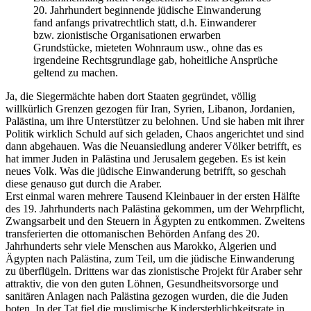
20. Jahrhundert beginnende jüdische Einwanderung
fand anfangs privatrechtlich statt, d.h. Einwanderer
bzw. zionistische Organisationen erwarben
Grundstücke, mieteten Wohnraum usw., ohne das es
irgendeine Rechtsgrundlage gab, hoheitliche Ansprüche
geltend zu machen.
Ja, die Siegermächte haben dort Staaten gegründet, völlig
willkürlich Grenzen gezogen für Iran, Syrien, Libanon, Jordanien,
Palästina, um ihre Unterstützer zu belohnen. Und sie haben mit ihrer
Politik wirklich Schuld auf sich geladen, Chaos angerichtet und sind
dann abgehauen. Was die Neuansiedlung anderer Völker betrifft, es
hat immer Juden in Palästina und Jerusalem gegeben. Es ist kein
neues Volk. Was die jüdische Einwanderung betrifft, so geschah
diese genauso gut durch die Araber.
Erst einmal waren mehrere Tausend Kleinbauer in der ersten Hälfte
des 19. Jahrhunderts nach Palästina gekommen, um der Wehrpflicht,
Zwangsarbeit und den Steuern in Ägypten zu entkommen. Zweitens
transferierten die ottomanischen Behörden Anfang des 20.
Jahrhunderts sehr viele Menschen aus Marokko, Algerien und
Ägypten nach Palästina, zum Teil, um die jüdische Einwanderung
zu überflügeln. Drittens war das zionistische Projekt für Araber sehr
attraktiv, die von den guten Löhnen, Gesundheitsvorsorge und
sanitären Anlagen nach Palästina gezogen wurden, die die Juden
boten. In der Tat fiel die muslimische Kindersterblichkeitsrate in