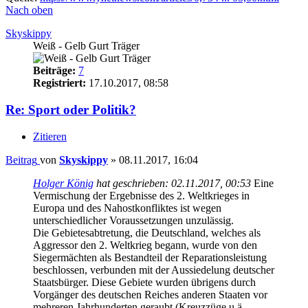
Nach oben
Skyskippy
Weiß - Gelb Gurt Träger
Beiträge:
7
Registriert:
17.10.2017, 08:58
Re: Sport oder Politik?
Zitieren
Beitrag
von
Skyskippy
»
08.11.2017, 16:04
Holger König
hat geschrieben:
02.11.2017, 00:53
Eine
Vermischung der Ergebnisse des 2. Weltkrieges in
Europa und des Nahostkonfliktes ist wegen
unterschiedlicher Voraussetzungen unzulässig.
Die Gebietesabtretung, die Deutschland, welches als
Aggressor den 2. Weltkrieg begann, wurde von den
Siegermächten als Bestandteil der Reparationsleistung
beschlossen, verbunden mit der Aussiedelung deutscher
Staatsbürger. Diese Gebiete wurden übrigens durch
Vorgänger des deutschen Reiches anderen Staaten vor
mehreren Jahrhunderten geraubt (Kreuzzüge u.ä.