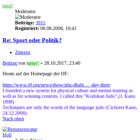
tutor!
Moderator
Beiträge:
3911
Registriert:
08.08.2008, 10:41
Re: Sport oder Politik?
Zitieren
Beitrag
von
tutor!
»
28.10.2017, 23:40
Heute auf der Homepage der IJF:
https://www.ijf.org/news/show/abu-dhabi ... -day-three
I founded a new system for physical culture and mental training as
well as for winning contests. I called this "Kodokan Judo",(J. Kano
1898)
Techniques are only the words of the language judo (Cichorei Kano,
24.12.2008)
Nach oben
Hofi