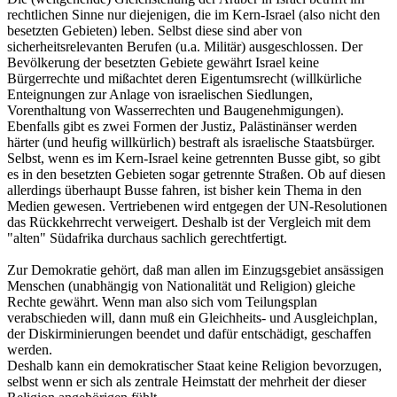
rechtlichen Sinne nur diejenigen, die im Kern-Israel (also nicht den
besetzten Gebieten) leben. Selbst diese sind aber von
sicherheitsrelevanten Berufen (u.a. Militär) ausgeschlossen. Der
Bevölkerung der besetzten Gebiete gewährt Israel keine
Bürgerrechte und mißachtet deren Eigentumsrecht (willkürliche
Enteignungen zur Anlage von israelischen Siedlungen,
Vorenthaltung von Wasserrechten und Baugenehmigungen).
Ebenfalls gibt es zwei Formen der Justiz, Palästinänser werden
härter (und heufig willkürlich) bestraft als israelische Staatsbürger.
Selbst, wenn es im Kern-Israel keine getrennten Busse gibt, so gibt
es in den besetzten Gebieten sogar getrennte Straßen. Ob auf diesen
allerdings überhaupt Busse fahren, ist bisher kein Thema in den
Medien gewesen. Vertriebenen wird entgegen der UN-Resolutionen
das Rückkehrrecht verweigert. Deshalb ist der Vergleich mit dem
"alten" Südafrika durchaus sachlich gerechtfertigt.
Zur Demokratie gehört, daß man allen im Einzugsgebiet ansässigen
Menschen (unabhängig von Nationalität und Religion) gleiche
Rechte gewährt. Wenn man also sich vom Teilungsplan
verabschieden will, dann muß ein Gleichheits- und Ausgleichplan,
der Diskirminierungen beendet und dafür entschädigt, geschaffen
werden.
Deshalb kann ein demokratischer Staat keine Religion bevorzugen,
selbst wenn er sich als zentrale Heimstatt der mehrheit der dieser