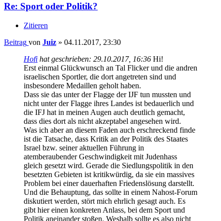
Re: Sport oder Politik?
Zitieren
Beitrag
von
Juiz
»
04.11.2017, 23:30
Hofi
hat geschrieben:
29.10.2017, 16:36
Hi!
Erst einmal Glückwunsch an Tal Flicker und die andren
israelischen Sportler, die dort angetreten sind und
insbesondere Medaillen geholt haben.
Dass sie das unter der Flagge der IJF tun mussten und
nicht unter der Flagge ihres Landes ist bedauerlich und
die IFJ hat in meinen Augen auch deutlich gemacht,
dass dies dort als nicht akzeptabel angesehen wird.
Was ich aber an diesem Faden auch erschreckend finde
ist die Tatsache, dass Kritik an der Politik des Staates
Israel bzw. seiner aktuellen Führung in
atemberaubender Geschwindigkeit mit Judenhass
gleich gesetzt wird. Gerade die Siedlungspolitik in den
besetzten Gebieten ist kritikwürdig, da sie ein massives
Problem bei einer dauerhaften Friedenslösung darstellt.
Und die Behauptung, das sollte in einem Nahost-Forum
diskutiert werden, stört mich ehrlich gesagt auch. Es
gibt hier einen konkreten Anlass, bei dem Sport und
Politik aneinander stoßen. Weshalb sollte es also nicht