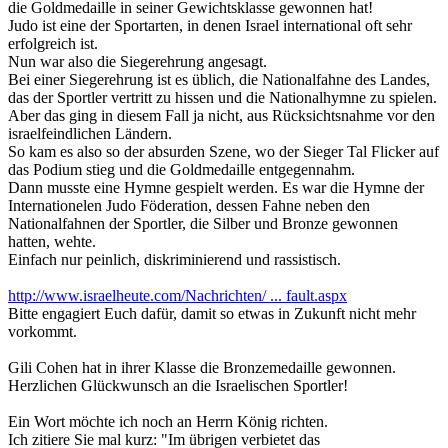
die Goldmedaille in seiner Gewichtsklasse gewonnen hat!
Judo ist eine der Sportarten, in denen Israel international oft sehr
erfolgreich ist.
Nun war also die Siegerehrung angesagt.
Bei einer Siegerehrung ist es üblich, die Nationalfahne des Landes,
das der Sportler vertritt zu hissen und die Nationalhymne zu spielen.
Aber das ging in diesem Fall ja nicht, aus Rücksichtsnahme vor den
israelfeindlichen Ländern.
So kam es also so der absurden Szene, wo der Sieger Tal Flicker auf
das Podium stieg und die Goldmedaille entgegennahm.
Dann musste eine Hymne gespielt werden. Es war die Hymne der
Internationelen Judo Föderation, dessen Fahne neben den
Nationalfahnen der Sportler, die Silber und Bronze gewonnen
hatten, wehte.
Einfach nur peinlich, diskriminierend und rassistisch.
http://www.israelheute.com/Nachrichten/ ... fault.aspx
Bitte engagiert Euch dafür, damit so etwas in Zukunft nicht mehr
vorkommt.
Gili Cohen hat in ihrer Klasse die Bronzemedaille gewonnen.
Herzlichen Glückwunsch an die Israelischen Sportler!
Ein Wort möchte ich noch an Herrn König richten.
Ich zitiere Sie mal kurz: "Im übrigen verbietet das