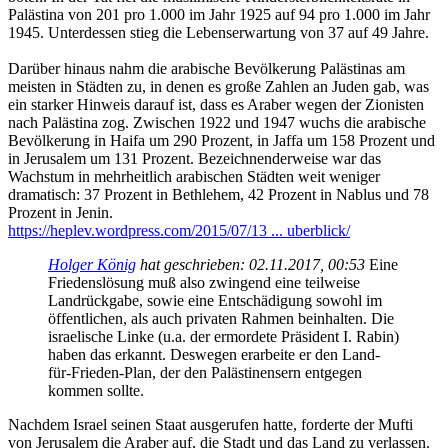
Palästina von 201 pro 1.000 im Jahr 1925 auf 94 pro 1.000 im Jahr
1945. Unterdessen stieg die Lebenserwartung von 37 auf 49 Jahre.
Darüber hinaus nahm die arabische Bevölkerung Palästinas am
meisten in Städten zu, in denen es große Zahlen an Juden gab, was
ein starker Hinweis darauf ist, dass es Araber wegen der Zionisten
nach Palästina zog. Zwischen 1922 und 1947 wuchs die arabische
Bevölkerung in Haifa um 290 Prozent, in Jaffa um 158 Prozent und
in Jerusalem um 131 Prozent. Bezeichnenderweise war das
Wachstum in mehrheitlich arabischen Städten weit weniger
dramatisch: 37 Prozent in Bethlehem, 42 Prozent in Nablus und 78
Prozent in Jenin.
https://heplev.wordpress.com/2015/07/13 ... uberblick/
Holger König
hat geschrieben:
02.11.2017, 00:53
Eine
Friedenslösung muß also zwingend eine teilweise
Landrückgabe, sowie eine Entschädigung sowohl im
öffentlichen, als auch privaten Rahmen beinhalten. Die
israelische Linke (u.a. der ermordete Präsident I. Rabin)
haben das erkannt. Deswegen erarbeite er den Land-
für-Frieden-Plan, der den Palästinensern entgegen
kommen sollte.
Nachdem Israel seinen Staat ausgerufen hatte, forderte der Mufti
von Jerusalem die Araber auf, die Stadt und das Land zu verlassen.