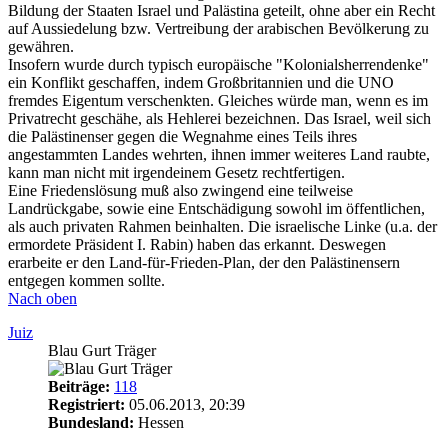
Bildung der Staaten Israel und Palästina geteilt, ohne aber ein Recht
auf Aussiedelung bzw. Vertreibung der arabischen Bevölkerung zu
gewähren.
Insofern wurde durch typisch europäische "Kolonialsherrendenke"
ein Konflikt geschaffen, indem Großbritannien und die UNO
fremdes Eigentum verschenkten. Gleiches würde man, wenn es im
Privatrecht geschähe, als Hehlerei bezeichnen. Das Israel, weil sich
die Palästinenser gegen die Wegnahme eines Teils ihres
angestammten Landes wehrten, ihnen immer weiteres Land raubte,
kann man nicht mit irgendeinem Gesetz rechtfertigen.
Eine Friedenslösung muß also zwingend eine teilweise
Landrückgabe, sowie eine Entschädigung sowohl im öffentlichen,
als auch privaten Rahmen beinhalten. Die israelische Linke (u.a. der
ermordete Präsident I. Rabin) haben das erkannt. Deswegen
erarbeite er den Land-für-Frieden-Plan, der den Palästinensern
entgegen kommen sollte.
Nach oben
Juiz
Blau Gurt Träger
Beiträge:
118
Registriert:
05.06.2013, 20:39
Bundesland:
Hessen