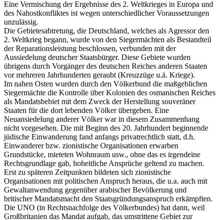
Eine Vermischung der Ergebnisse des 2. Weltkrieges in Europa und
des Nahostkonfliktes ist wegen unterschiedlicher Voraussetzungen
unzulässig.
Die Gebietesabtretung, die Deutschland, welches als Agressor den
2. Weltkrieg begann, wurde von den Siegermächten als Bestandteil
der Reparationsleistung beschlossen, verbunden mit der
Aussiedelung deutscher Staatsbürger. Diese Gebiete wurden
übrigens durch Vorgänger des deutschen Reiches anderen Staaten
vor mehreren Jahrhunderten geraubt (Kreuzzüge u.ä. Kriege).
Im nahen Osten wurden durch den Völkerbund die maßgeblichen
Siegermächte die Kontrolle über Kolonien des osmanischen Reiches
als Mandatsbebiet mit dem Zweck der Herstellung souveräner
Staaten für die dort lebenden Völker übergeben. Eine
Neuansiedelung anderer Völker war in diesem Zusammenhang
nicht vorgesehen. Die mit Beginn des 20. Jahrhundert beginnende
jüdische Einwanderung fand anfangs privatrechtlich statt, d.h.
Einwanderer bzw. zionistische Organisationen erwarben
Grundstücke, mieteten Wohnraum usw., ohne das es irgendeine
Rechtsgrundlage gab, hoheitliche Ansprüche geltend zu machen.
Erst zu späteren Zeitpunkten bildeten sich zionistische
Organisationen mit politischen Anspruch heraus, die u.a. auch mit
Gewaltanwendung gegenüber arabischer Bevölkerung und
britischer Mandatsmacht den Staatsgründungsanspruch erkämpften.
Die UNO (in Rechtsnachfolge des Völkerbundes) hat dann, weil
Großbritanien das Mandat aufgab, das umstrittene Gebiet zur