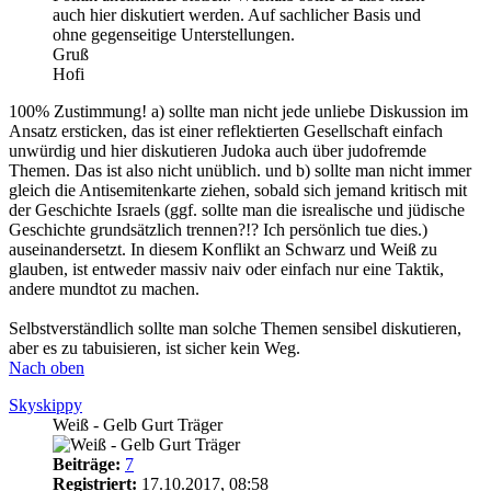
auch hier diskutiert werden. Auf sachlicher Basis und
ohne gegenseitige Unterstellungen.
Gruß
Hofi
100% Zustimmung! a) sollte man nicht jede unliebe Diskussion im
Ansatz ersticken, das ist einer reflektierten Gesellschaft einfach
unwürdig und hier diskutieren Judoka auch über judofremde
Themen. Das ist also nicht unüblich. und b) sollte man nicht immer
gleich die Antisemitenkarte ziehen, sobald sich jemand kritisch mit
der Geschichte Israels (ggf. sollte man die isrealische und jüdische
Geschichte grundsätzlich trennen?!? Ich persönlich tue dies.)
auseinandersetzt. In diesem Konflikt an Schwarz und Weiß zu
glauben, ist entweder massiv naiv oder einfach nur eine Taktik,
andere mundtot zu machen.
Selbstverständlich sollte man solche Themen sensibel diskutieren,
aber es zu tabuisieren, ist sicher kein Weg.
Nach oben
Skyskippy
Weiß - Gelb Gurt Träger
Beiträge:
7
Registriert:
17.10.2017, 08:58