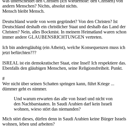
was unterscheidet den Christen (ich wiederhole: den Christen) von
andern Menschen? Nichts, absolut nichts.
Mensch bleibt Mensch.
Deutschland wurde von wem gegründet? Von den Christen? Ist
Deutschland deshalb ein christlicher Staat und deshalb das Land der
Christen? Nein, alles Bockmist. In meinem Heimatland waren schon
immer andere GLAUBENSRICHTUNGEN vertreten.
Ich bin andersgläubig (ein Atheist), welche Konsequenzen muss ich
jetzt befürchten???
ISREAL ist ein demokratischer Staat, eine Insel! Ich respektiere das.
Ebenfalls den gläubigen Menschen, seine Religionsfreiheit. Punkt.
#
Wer nicht über seinen Schatten springen kann, führt Kriege ...
dümmer geht es nimmer.
Und warum erwarten das alle von Israel und nicht von
den Nachbarstaaten. In Saudi Arabien darf kein Israeli
wohnen, wieso stört das niemanden?
Mich stört dieses, dürfen denn in Saudi Arabien keine Bürger Israels
wohnen, leben und arbeiten?