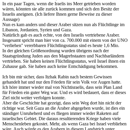
In ein paar Tagen, wenn die Iraelis ins Meer getrieben worden
wären, könnten sie alle zurück kommen und sich den Besitz der
Israelis aneignen. (Ich liefere Ihnen gerne Beweise zu dieser
Aussage)
Nun es kam anders und dieser Araber sitzen nun als Flüchtlinge im
Libanon, Jordanien, Syrien und Gaza.
Natürlich gab es auch echte, von den Israelis vertriebene Araber.
Insgesamt spricht man hier von ca. 700.000 mit einem von der UNO
"verliehen" vererbbaren Flüchtlingsstatus sind es heute 1,6 Mio.
In der gleichen Größenordnung wurden übrigens nach der
Staatsgründung Juden aus den Magrebstaaten und Nachbarländern
vertrieben. Sie haben keinen Flüchtlingsstatus, weil Israel ihnen ein
Zuhause gab. Sie haben auch keine Entschädigung bekommen.
Ich bin mir sicher, dass Itzhak Rabin nach bestem Gewissen
gehandelt hat und nur den Frieden für sein Volk vor Augen hatte.
Ich höre immer wieder mal von Nichtisraelis, dass sein Plan Land
für Frieden ein guter Weg war. Und es wird bedauert, dass er dieses
Ziel nicht weiter verfolgen konnte.
Aber die Geschichte hat gezeigt, dass sein Weg dort hin nicht der
richtige war. Seit Gaza an die Araber abgegeben wurde, ist dies ein
ständiger Unruheherd und es fliegen immer wieder Raketen auf
israelisches Gebiet. Die daraus resultierenden Kriege haben viele
Menschenleben gekostet. Mehr, als wenn Gaza bei Israel verblieben
wäre. Auch würde es den Arabern in diesem Landstrich unter