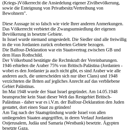
(Kriegs-)Völkerrecht die Ansiedelung eigener Zivilbevölkerung,
sowie die Enteignung von Privatbesitz/Vertreibung von
Bewohnern".
Diese Aussage ist so falsch wie viele Ihrer anderen Anmerkungen.
Das Völkerrecht verbietet die Zwangsumsiedlung der eigenen
Bevölkerung in besetzte Gebiete.
In Israel wurde niemand umgesiedelt. Die Siedler sind alle freiwillig
in die von Jordanien zurück eroberten Gebiete bezogen.
Die Balfour-Deklaration war ein Staatsvertrag zwischen GB und
dem Haus Rothschild.
Der Völkerbund bestätigte die Rechtskraft der Vereinbarungen.
1946 erhielten die Araber 75% von Britisch-Palästina (Jordanien -
wobei es den Jordanier ja auch nicht gibt, es sind Araber wie alle
anderen auch, die unterscheiden sich nur über Clans) und 1948
verzichteten die Briten auf jegliches Anrecht auf das verbliebene
Gebiet Palästinas.
Im Mai 1948 wurde der Staat Israel gegründet. Am 14.05.1948
beanspruchte kein Staat dieser Welt das Restgebiet Britisch-
Palästinas - daher war es i.V.m. der Balfour-Deklaration den Juden
gestattet, dort einen Staat zu gründen!
Am Tag nach der Staatsgründung wurde Israel von allen
umliegenden Staaten angegriffen, in deren Verlauf Jordanien
Ostjerusalem, Judäa und Samaria (Westbank) besetzte. Ägypten
besetzte Gaza.