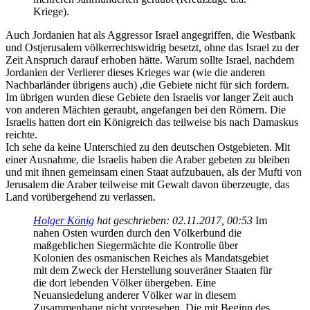
Kriege).
Auch Jordanien hat als Aggressor Israel angegriffen, die Westbank
und Ostjerusalem völkerrechtswidrig besetzt, ohne das Israel zu der
Zeit Anspruch darauf erhoben hätte. Warum sollte Israel, nachdem
Jordanien der Verlierer dieses Krieges war (wie die anderen
Nachbarländer übrigens auch) ,die Gebiete nicht für sich fordern.
Im übrigen wurden diese Gebiete den Israelis vor langer Zeit auch
von anderen Mächten geraubt, angefangen bei den Römern. Die
Israelis hatten dort ein Königreich das teilweise bis nach Damaskus
reichte.
Ich sehe da keine Unterschied zu den deutschen Ostgebieten. Mit
einer Ausnahme, die Israelis haben die Araber gebeten zu bleiben
und mit ihnen gemeinsam einen Staat aufzubauen, als der Mufti von
Jerusalem die Araber teilweise mit Gewalt davon überzeugte, das
Land vorübergehend zu verlassen.
Holger König
hat geschrieben:
02.11.2017, 00:53
Im
nahen Osten wurden durch den Völkerbund die
maßgeblichen Siegermächte die Kontrolle über
Kolonien des osmanischen Reiches als Mandatsgebiet
mit dem Zweck der Herstellung souveräner Staaten für
die dort lebenden Völker übergeben. Eine
Neuansiedelung anderer Völker war in diesem
Zusammenhang nicht vorgesehen. Die mit Beginn des