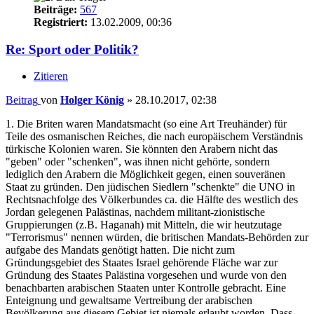
Beiträge:
567
Registriert:
13.02.2009, 00:36
Re: Sport oder Politik?
Zitieren
Beitrag
von
Holger König
»
28.10.2017, 02:38
1. Die Briten waren Mandatsmacht (so eine Art Treuhänder) für
Teile des osmanischen Reiches, die nach europäischem Verständnis
türkische Kolonien waren. Sie könnten den Arabern nicht das
"geben" oder "schenken", was ihnen nicht gehörte, sondern
lediglich den Arabern die Möglichkeit gegen, einen souveränen
Staat zu gründen. Den jüdischen Siedlern "schenkte" die UNO in
Rechtsnachfolge des Völkerbundes ca. die Hälfte des westlich des
Jordan gelegenen Palästinas, nachdem militant-zionistische
Gruppierungen (z.B. Haganah) mit Mitteln, die wir heutzutage
"Terrorismus" nennen würden, die britischen Mandats-Behörden zur
aufgabe des Mandats genötigt hatten. Die nicht zum
Gründungsgebiet des Staates Israel gehörende Fläche war zur
Gründung des Staates Palästina vorgesehen und wurde von den
benachbarten arabischen Staaten unter Kontrolle gebracht. Eine
Enteignung und gewaltsame Vertreibung der arabischen
Bevölkerung aus diesem Gebiet ist niemals erlaubt worden. Dass