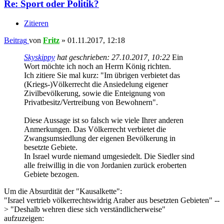
Re: Sport oder Politik?
Zitieren
Beitrag
von
Fritz
»
01.11.2017, 12:18
Skyskippy
hat geschrieben:
27.10.2017, 10:22
Ein
Wort möchte ich noch an Herrn König richten.
Ich zitiere Sie mal kurz: "Im übrigen verbietet das
(Kriegs-)Völkerrecht die Ansiedelung eigener
Zivilbevölkerung, sowie die Enteignung von
Privatbesitz/Vertreibung von Bewohnern".
Diese Aussage ist so falsch wie viele Ihrer anderen
Anmerkungen. Das Völkerrecht verbietet die
Zwangsumsiedlung der eigenen Bevölkerung in
besetzte Gebiete.
In Israel wurde niemand umgesiedelt. Die Siedler sind
alle freiwillig in die von Jordanien zurück eroberten
Gebiete bezogen.
Um die Absurdität der "Kausalkette":
"Israel vertrieb völkerrechtswidrig Araber aus besetzten Gebieten" --
> "Deshalb wehren diese sich verständlicherweise"
aufzuzeigen: