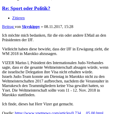
Re: Sport oder Politik?
Zitieren
Beitrag
von
Skyskippy
»
08.11.2017, 15:28
Ich möchte mich bedanken, für die ein oder andere EMail an den
Präsidenten der IJF.
Vielleicht haben diese bewirkt, dass der IJF in Erwägung zieht, die
WM 2018 in Marokko abzusagen.
VIZER Marius l, Präsident des Internationalen Judo-Verbandes
sagte, dass er die gesamte Weltmeisterschaft absagen würde, wenn
die israelische Delegation ihre Visa nicht erhalten würde.
Israels Judo-Team konnte am Dienstag in Marokko nicht zu den
Weltmeisterschaften 2017 aufbrechen, nachdem die Veranstalter in
Marrakesch den Teammitgliedern keine Visa gewährt hatten, so
Ynet. Die Weltmeisterschaft sollte vom 11 - 12. Nov. 2018 in
Marokko stattfinden.
Ich finde, dieses hat Herr Vizer gut gemacht.
Quelle:
https://www.ynetnews.com/articles/0,734 ... 05,00.html